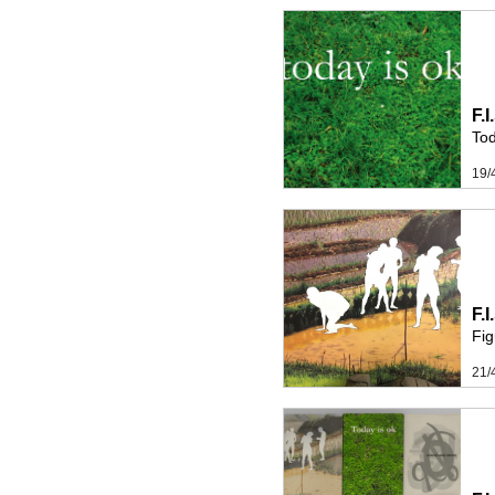
F.
Tod
19/
F.
Fig
21/