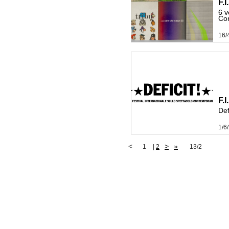
F.
6 v
Co
16/
F.
Def
1/6
<
>
»
1
|
2
13/2