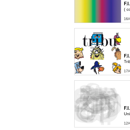
F.
( c
16/
F.
Tri
17/
F.
Un
12/