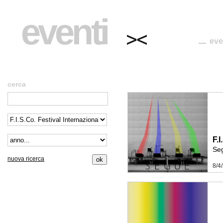
eventi
eve
cerca
F.
Se
nuova ricerca
8/4