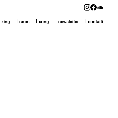
xing
raum
xong
newsletter
contatti