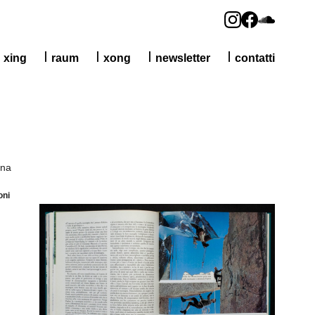
xing
raum
xong
newsletter
contatti
gna
oni