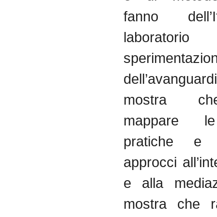
fanno
dell’I
laboratorio
sperimentazio
dell’avanguard
mostra
ch
mappare
le 
pratiche
e
approcci
all’in
e
alla
mediaz
mostra
che