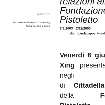
relazioni al
Fondazion
partners
Pistoletto
Fondazione Pistoletto, Connecting
Cultures, Zero edizioni
6/6/2003 - 2/11/2003
Italian Landscapes
, Fond
Venerdi 6 gi
Xing
presen
negli 
di
Cittadella
della
F