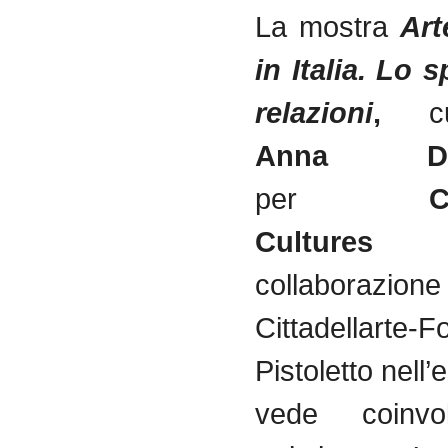
La
mostra
Art
in Italia. Lo
s
relazioni
,
c
Anna Dert
per
Conne
Cult
collaborazione
Cittadellarte-
Pistoletto
nell’
vede coinvol