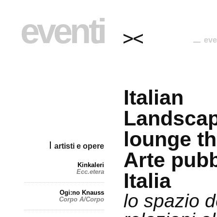
eventi
eve
Italian
Landscap
lounge th
artisti e opere
Arte pubb
Kinkaleri
Ecc.etera
Italia
Ogi:no Knauss
lo spazio d
Corpo A/Corpo