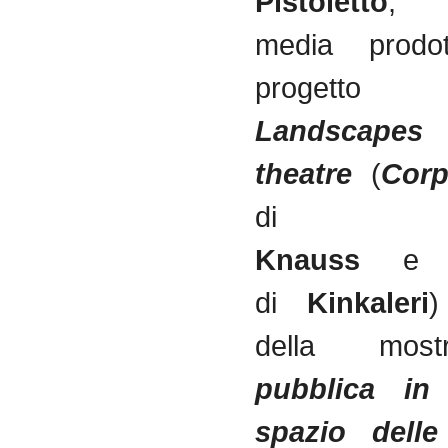
Pistoletto
,
media
prodo
progetto
Landscapes
theatre
(
C
or
d
Knauss
e
di
Kinkaleri
della most
pubblica in 
spazio delle