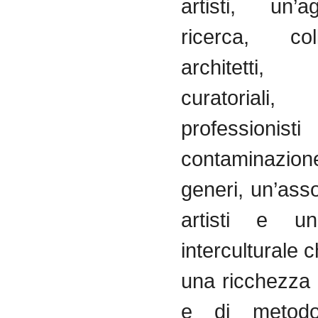
a
rtisti
,
un’a
ricerca
,
col
architetti
curatoriali
professionisti
contaminazion
generi
,
un’ass
artisti
e u
interculturale
c
una
ricchezza
e
di
metodo