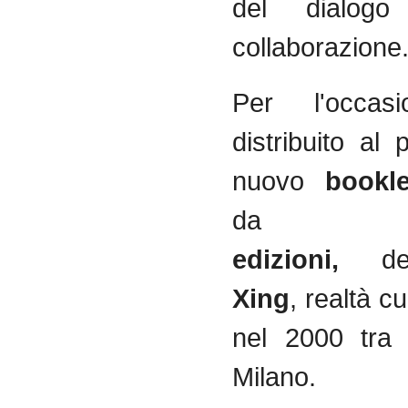
del dialog
collaborazione
Per l'occas
distribuito al
nuovo
bookl
d
edizioni,
d
Xing
, realtà c
nel 2000 tra
Milano.