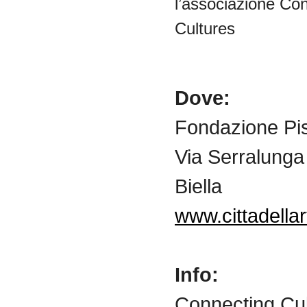
l’associazione
Con
Cultures
Dove:
Fondazione Pist
Via Serralunga
Biella
www.cittadellart
Info:
Connecting Cul