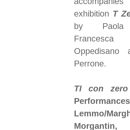
accompan
exhibition
T Z
by Paola 
Francesca
Oppedisano 
Perrone.
TI con zer
Performances
Lemmo/Margh
Morgantin,