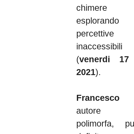
chimere a
esplorando r
percettiv
inaccessibili
(
venerdi 17
2021
).
Francesco C
autore dall
polimorfa, p