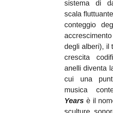
sistema di d
scala fluttuant
conteggio degl
accresciment
degli alberi), i
crescita codif
anelli diventa l
cui una punt
musica conte
Years
è il nom
sculture sono