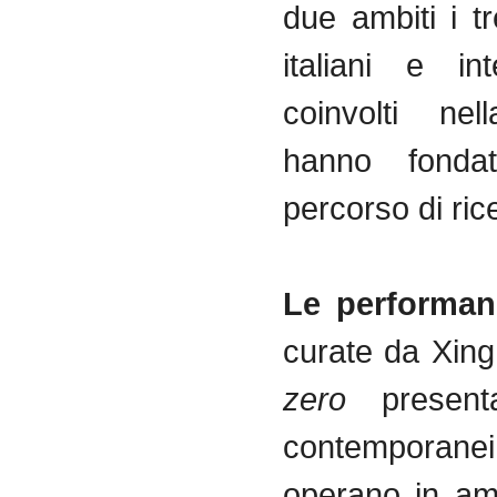
due ambiti i tre
italiani e int
coinvolti nel
hanno fondat
percorso di ric
Le performan
curate da Xin
zero
presenta
contempor
operano in amb