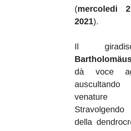
(
mercoledi 2
2021
).
Il giradi
Bartholomäus
dà voce agl
auscultand
venature n
Stravolgendo 
della dendrocr