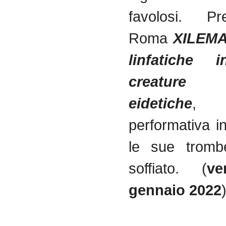
favolosi. P
Roma
XILEMA
linfatiche i
creature
eidetiche
, u
performativa i
le sue tromb
soffiato. (
ve
gennaio 2022
)