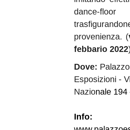
dance-floor
trasfigura
provenienza. (
febbario 2022
Dove:
Palazzo 
Esposizioni - V
Nazio
nale 194
Info:
www.palazzoesp