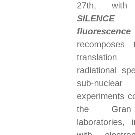
27th, wi
SILEN
fluorescenc
recomposes 
translatio
radiational sp
sub-nuclea
experiments c
the Gran
laboratories, 
with electro