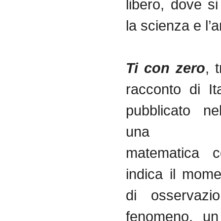
libero, dove s
la scienza e l’a
Ti con zero
, 
racconto di It
pubblicato n
una not
matematica c
indica il mome
di osservazi
fenomeno, un 