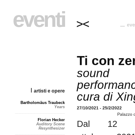
eventi
eve
Ti con ze
sound
performan
artisti e opere
cura di Xin
Bartholomäus Traubeck
Years
27/10/2021 - 25/2/2022
Palazzo 
Florian Hecker
Dal 12
Auditory Scene
Resynthesizer