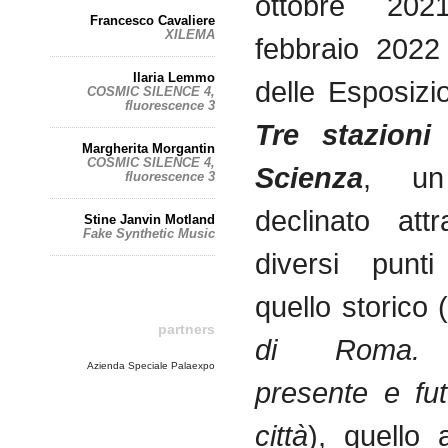
ottobre 20
Francesco Cavaliere
XILEMA
febbraio 2022
Ilaria Lemmo
delle Esposizi
COSMIC SILENCE 4,
fluorescence 3
Tre stazioni
Margherita Morgantin
COSMIC SILENCE 4,
Scienza
, un
fluorescence 3
declinato att
Stine Janvin Motland
Fake Synthetic Music
diversi punti
quello storico 
partners
di Roma. 
Azienda Speciale Palaexpo
presente e fu
città
), quello a