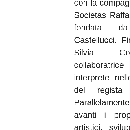
con la compagn
Societas Raffa
fondata d
Castellucci. F
Silvia C
collaboratrice
interprete nel
del regista 
Parallelame
avanti i prop
artistici, svi