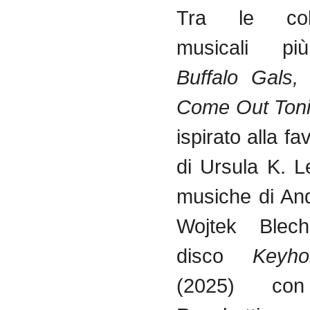
Tra le colla
musicali più
Buffalo Gals,
Come Out Ton
ispirato alla fa
di Ursula K. 
musiche di And
Wojtek Blech
disco
Keyh
(2025) con