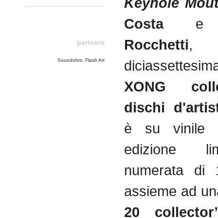
Keyhole Mou
Costa
Rocchetti
,
partners
Soundohm, Flash Art
diciassettesim
XONG coll
dischi d'artis
è su vinile 
edizione l
numerata di 
assieme ad una
20 collector