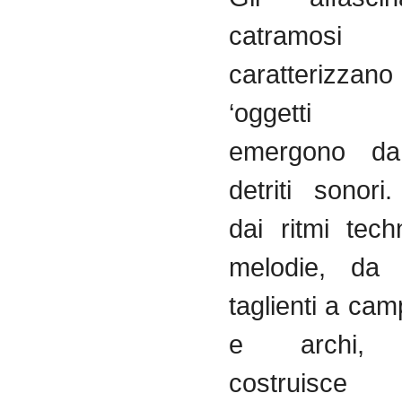
catramo
caratterizza
‘oggetti m
emergono da 
detriti sonor
dai ritmi tec
melodie, da c
taglienti a camp
e archi, R
costruisce 