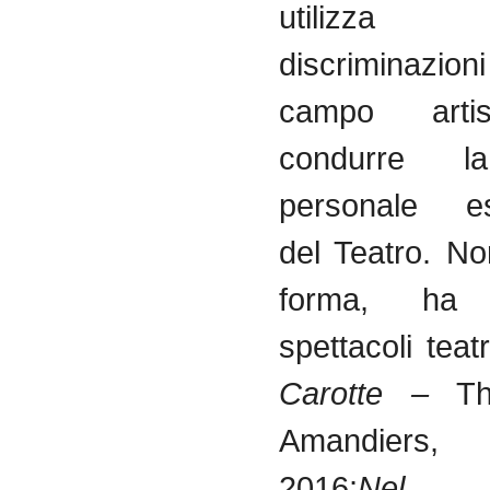
utilizza
discriminaz
campo arti
condurre l
personale es
del Teatro. N
forma, ha r
spettacoli teatr
Carotte –
T
Amandiers, 
2016;
Nel 