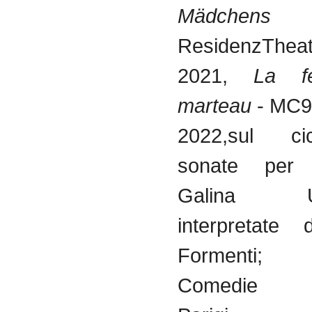
Mädc
ResidenzThea
2021,
La f
marteau
- MC9
2022,sul ci
sonate per
Galina Ust
interpretate
Formenti
Comedie Fr