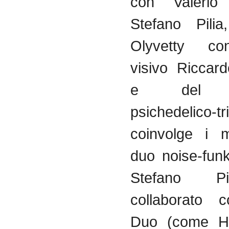
con Valerio 
Stefano Pili
Olyvetty con
visivo Riccar
e del qu
psichedelico-
coinvolge i 
duo noise-fun
Stefano P
collaborato 
Duo (come Hy