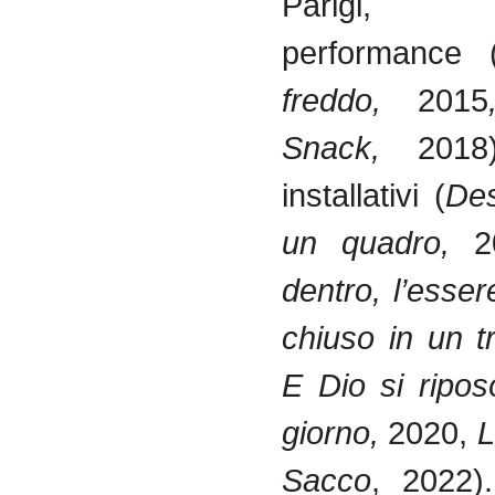
Parigi, 
performance 
freddo,
2015
Snack,
2018
installativi (
Des
un quadro,
2
dentro, l’esse
chiuso in un t
E Dio si ripos
giorno,
2020,
L
Sacco
, 2022).