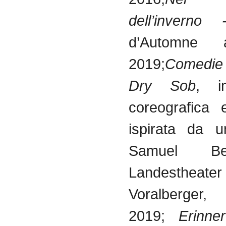
dell’invern
d’Automne 
2019;
Comedie 
Dry Sob
, in
coreografica 
ispirata da u
Samuel Be
Landestheater
Voralberger,
2019;
Erinne