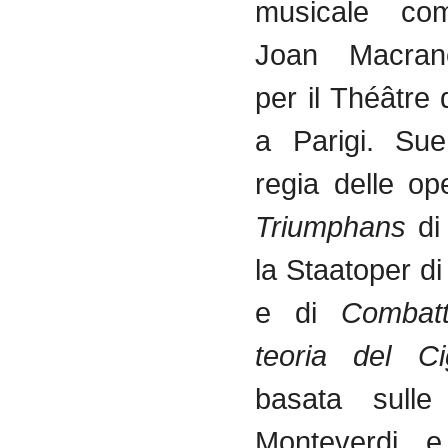
musicale co
Joan Macran
per il Théâtre
a Parigi. Su
regia delle o
Triumphans
di 
la Staatoper d
e di
Combatt
teoria del C
basata sulle
Monteverdi e