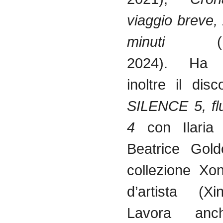
viaggio breve,
minuti
(not
2024). Ha p
inoltre il dis
SILENCE 5, fl
4
con Ilari
Beatrice Gold
collezione Xo
d’artista (X
Lavora an