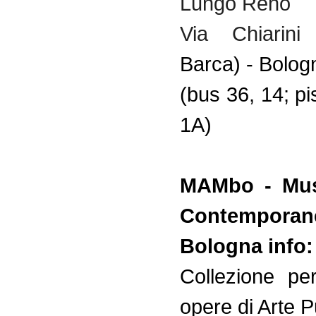
Lungo Reno
Via Chiarini 
Barca) - Bolog
(bus 36, 14; pis
1A)
MAMbo - Mus
Contempor
Bologna info:
Collezione pe
opere di Arte P