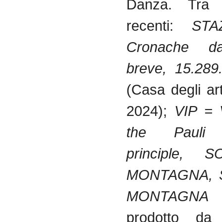
Danza. Tra i
recenti:
STA
Cronache da
breve, 15.289
(Casa degli art
2024);
VIP = V
the Pauli 
principle,
MONTAGNA, 
MONTAGN
prodotto da