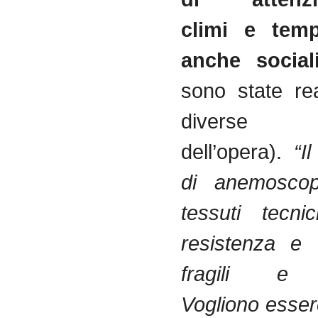
climi e temp
anche social
sono state rea
diverse v
dell’opera).
“I
di anemoscop
tessuti tecni
resistenza e 
fragili e s
Vogliono esse