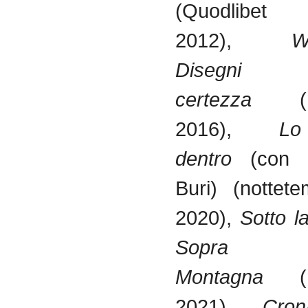
(Quodlibet
2012),
W
Disegni
certezza
2016),
Lo
dentro
(con 
Buri) (nottet
2020),
Sotto 
Sopr
Montagna
2021),
Cro