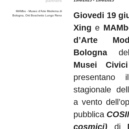
19/6/2025 - 19/6/2025
partners
MAMbo - Museo d’Arte Moderna di
Giovedi 19 gi
Bologna, Orti Boschetto Lungo Reno
Xing
e
MAMbo
d’Arte Mo
Bologna
d
Musei Civic
presentano i
stagionale de
a vento dell’o
pubblica
COSI
cosmici)
di