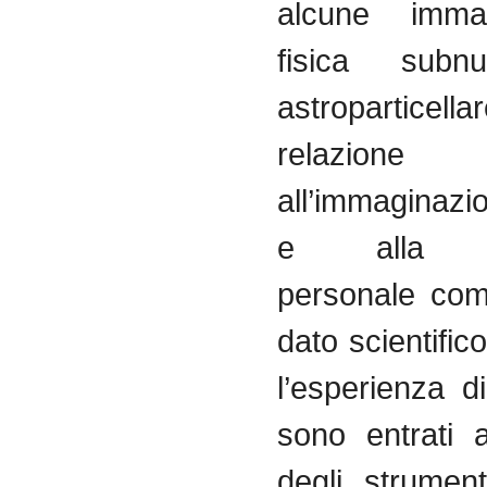
alcune immag
fisica subn
astropartic
relazione
all’immaginazio
e alla sen
personale com
dato scientific
l’esperienza d
sono entrati 
degli strumenti