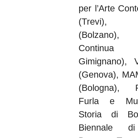
per l’Arte Co
(Trevi), 
(Bolzano),
Continu
Gimignano), V
(Genova), MA
(Bologna), F
Furla e Mu
Storia di Bo
Biennale d