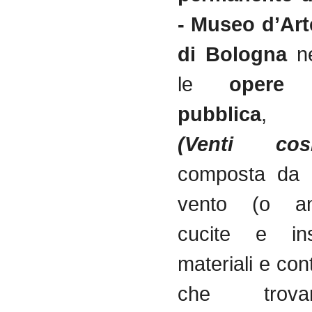
- Museo d’Ar
di Bologna
ne
le
opere
pubblica
(Venti cos
composta da 
vento (o an
cucite e ins
materiali e cont
che trov