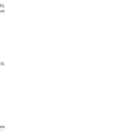
D),
uro
I),
ris