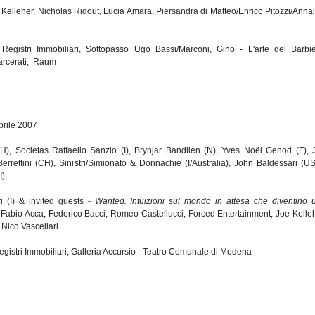
Kelleher, Nicholas Ridout, Lucia Amara, Piersandra di Matteo/Enrico Pitozzi/Annal
Registri Immobiliari, Sottopasso Ugo Bassi/Marconi, Gino - L'arte del Barbie
arcerati, Raum
rile 2007
), Societas Raffaello Sanzio (I), Brynjar Bandlien (N), Yves Noël Genod (F), 
rrettini (CH), Sinistri/Simionato & Donnachie (I/Australia), John Baldessari (US
);
ri (I) & invited guests -
Wanted. Intuizioni sul mondo in attesa che diventino 
Fabio Acca, Federico Bacci, Romeo Castellucci, Forced Entertainment, Joe Kelleh
 Nico Vascellari.
gistri Immobiliari, Galleria Accursio - Teatro Comunale di Modena