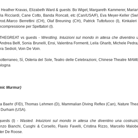
& Heather Kravas, Elizabeth Ward & guests: Bo Wiget, Margareth Kammerer, Maria
lvia Ricciardi, Cane Cotto, Banda Roncati, etc (Can/USA/F), Eva Meyer-Keller (Sw/
rod./Marco Berrettini (CH), Olaf Breuning (CH), Patrick Tuttofuoco (I), Kinkaleri (
compressione per Spettatori (I).
KTHEGREAT vs guests -
Wrestling. Intuizioni sul mondo in attesa che diventino 
 Andrea Belfi, Sonia Brunelli, Ensi, Valentina Formenti, Leila Gharib, Michele Pedra
ra Sedioli, Voin De Voin.
tterraneo, Sì, Osteria del Sole, Teatro delle Celebrazioni, Chinese Theatre MAMb
Bologna
mic Murmur)
ia Baehr (F/D), Thomas Lehmen (D), Mammalian Diving Reflex (Can), Nature Thea
e Durham (USA).
uests (I) -
Wasted. Intuizioni sul mondo in attesa che diventino una costruzi
o Bianchi, Cuoghi & Corsello, Flavio Favelli, Cristina Rizzo, Marcello Malober
oter De Roose.