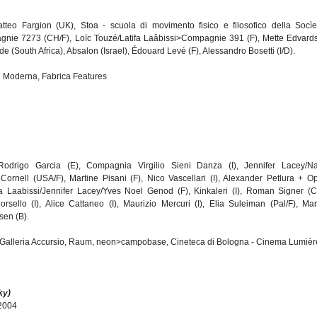
teo Fargion (UK), Stoa - scuola di movimento fisico e filosofico della Socìe
agnie 7273 (CH/F), Loïc Touzé/Latifa Laâbissi>Compagnie 391 (F), Mette Edvard
ode (South Africa), Absalon (Israel), Édouard Levé (F), Alessandro Bosetti (I/D).
e Moderna, Fabrica Features
odrigo Garcia (E), Compagnia Virgilio Sieni Danza (I), Jennifer Lacey/N
Cornell (USA/F), Martine Pisani (F), Nico Vascellari (I), Alexander Petlura + O
ifa Laabissi/Jennifer Lacey/Yves Noel Genod (F), Kinkaleri (I), Roman Signer (C
orsello (I), Alice Cattaneo (I), Maurizio Mercuri (I), Elia Suleiman (Pal/F), Mar
sen (B).
, Galleria Accursio, Raum, neon>campobase, Cineteca di Bologna - Cinema Lumiè
ky)
 2004