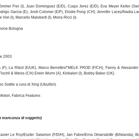
 Zimmer Frei (I), Juan Dominguez (E/D), Cuqui Jerez (E/D), Eva Meyer Keller (Sw/
rigo Garcia (E), Jordi Colomer (E/F), Elodie Pong (CH), Jennifer Lacey/Nadia La
iel (I), Marcello Maloberti (I), Moira Ricci (I).
zione Bologna
le 2003
(F), La Ribot (E/UK), Marco Berrettini/*MELK PROD (F/CH), Fanny & Alexander (
ischli & Weiss (CH) Erwin Wurm (A), Kinkaleri (I), Bobby Baker (UK).
o Sottile
a cura di Xing (Ubulibri).
otori, Fabrica Features
in mancanza di soggetto)
vier Le Roy/Eszter Salamon (F/D/H), Jan Fabre/Erna Omarsdottir (B/Islanda), Bo