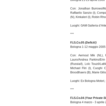
Bologna 21-29 aprile 2006
Con: Jonathan Burrows/Mat
Raffaello Sanzio (I), Comp
(N), Kinkaleri (I), Robin Rh
Luoghi: GAM Galleria d’Art
***
F.I.S.Co.05
(Deficit!)
Bologna 1-12 maggio 2005
Con: Aernout Mik (NL), R
Lauro/Andrea Parkins/Erin 
(Russia/I), Loïc Touzé/Lat
Michael Fliri (I), Cuoghi C
Broodthaers (B), Marie Gilis
Luoghi: Ex Bologna Motori
***
F.I.S.Co.04
(Your Private S
Bologna 4 marzo - 3 aprile