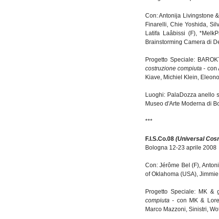
Con: Antonija Livingstone 
Finarelli, Chie Yoshida, Si
Latifa Laâbissi (F), *MelkP
Brainstorming Camera di De
Progetto Speciale: BARO
costruzione compiuta
- con
Kiave, Michiel Klein, Eleono
Luoghi: PalaDozza anello so
Museo d'Arte Moderna di 
***
F.I.S.Co.08
(Universal Cos
Bologna 12-23 aprile 2008
Con: Jérôme Bel (F), Anton
of Oklahoma (USA), Jimmi
Progetto Speciale: MK & g
compiuta
- con MK & Lorenz
Marco Mazzoni, Sinistri, W