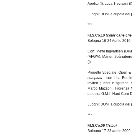
Apolito (I), Luca Trevisani 
Luoghi: DOM la cupola del pi
***
F.I.S.Co.10
(color cane che
Bologna 16-24 Aprile 2010
Con: Mette Ingvartsen (DK/D
(AFG/A), Mårten Spångberg (
(I).
Progetto Speciale: Open & 
compiuta -
con Lisa Bentini
invited guests e figuranti:
Marco Mazzoni, Fiorenza Me
palestra G.M.I., Hard Coro D
Luoghi: DOM la cupola del pi
***
F.I.S.Co.09
(Tribù)
Bologna 17-23 aprile 2009