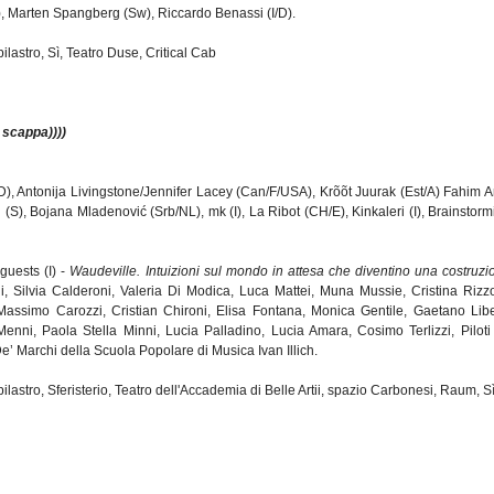
(I), Marten Spangberg (Sw), Riccardo Benassi (I/D).
lastro, Sì, Teatro Duse, Critical Cab
 scappa))))
), Antonija Livingstone/Jennifer Lacey (Can/F/USA), Krõõt Juurak (Est/A) Fahim A
S), Bojana Mladenović (Srb/NL), mk (I), La Ribot (CH/E), Kinkaleri (I), Brainstorm
guests (I) -
Waudeville. Intuizioni sul mondo in attesa che diventino una costruzi
, Silvia Calderoni, Valeria Di Modica, Luca Mattei, Muna Mussie, Cristina Rizz
 Massimo Carozzi, Cristian Chironi, Elisa Fontana, Monica Gentile, Gaetano Liber
nni, Paola Stella Minni, Lucia Palladino, Lucia Amara, Cosimo Terlizzi, Piloti
e’ Marchi della Scuola Popolare di Musica Ivan Illich.
lastro, Sferisterio, Teatro dell'Accademia di Belle Artii, spazio Carbonesi, Raum, S