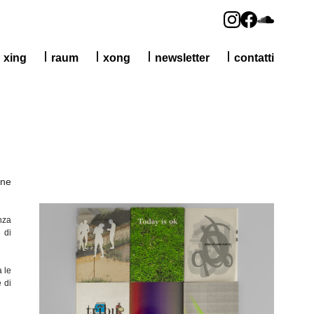
xing
raum
xong
newsletter
contatti
one
nza
 di
 le
 di