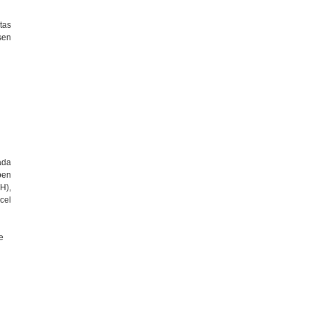
tas
sen
ada
pen
H),
cel
re