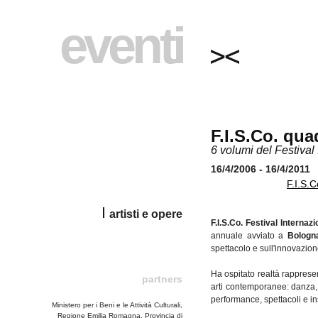
eventi
F.I.S.Co. qua
6 volumi del Festiva
16/4/2006 - 16/4/2011
F.I.S.
artisti e opere
F.I.S.Co. Festival Intern
annuale avviato a
Bologn
spettacolo e sull'innovazion
Ha ospitato realtà rapprese
partners
arti contemporanee: danza, 
performance, spettacoli e ins
Ministero per i Beni e le Attività Culturali,
Regione Emilia Romagna, Provincia di