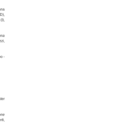
nna
D),
I),
una
zzi,
o -
ter
one
ti,