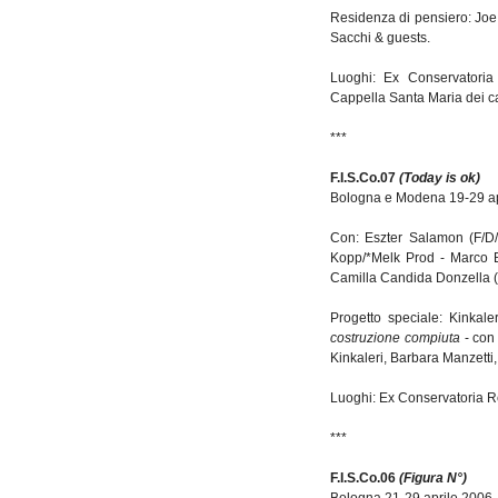
Residenza di pensiero: Joe 
Sacchi & guests.
Luoghi: Ex Conservatoria 
Cappella Santa Maria dei c
***
F.I.S.Co.07
(Today is ok)
Bologna e Modena 19-29 ap
Con: Eszter Salamon (F/D/H
Kopp/*Melk Prod - Marco Be
Camilla Candida Donzella (I
Progetto speciale: Kinkale
costruzione compiuta
- con 
Kinkaleri, Barbara Manzetti,
Luoghi: Ex Conservatoria Re
***
F.I.S.Co.06
(Figura N°)