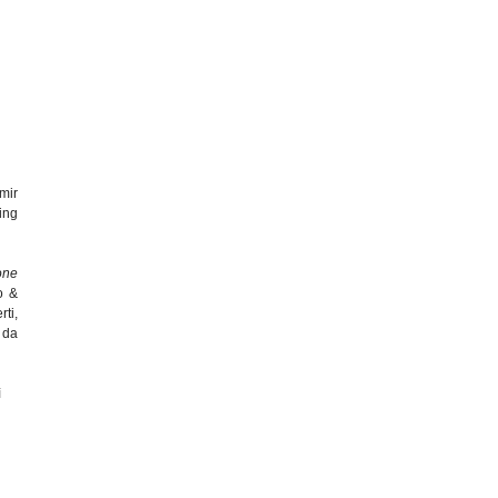
mir
ing
one
o &
ti,
 da
ì