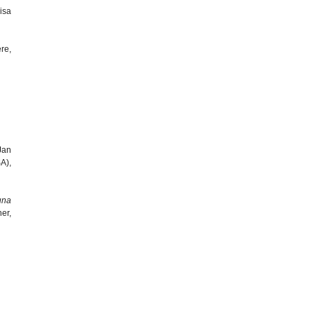
isa
re,
Jan
A),
una
er,