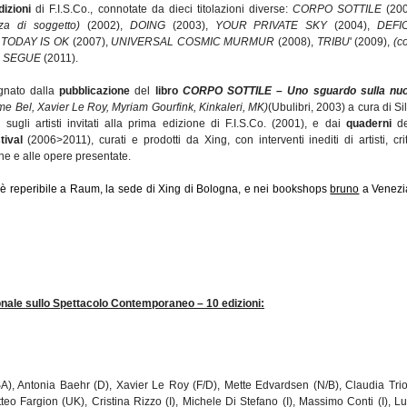
dizioni
di F.I.S.Co., connotate da dieci titolazioni diverse:
CORPO SOTTILE
(200
a di soggetto)
(2002),
DOING
(2003),
YOUR PRIVATE SKY
(2004),
DEFIC
TODAY IS OK
(2007),
UNIVERSAL COSMIC MURMUR
(2008),
TRIBU
' (2009),
(c
,
SEGUE
(2011).
agnato dalla
pubblicazione
del
libro
CORPO SOTTILE – Uno sguardo sulla nu
me Bel, Xavier Le Roy, Myriam Gourfink, Kinkaleri, MK)
(Ubulibri, 2003) a cura di Si
sugli artisti invitati alla prima edizione di F.I.S.Co. (2001), e dai
quaderni
de
tival
(2006>2011), curati e prodotti da Xing, con interventi inediti di artisti, crit
che e alle opere presentate.
è reperibile a Raum, la sede di Xing di Bologna, e nei booksho
ps
bruno
a Venezi
zionale sullo Spettacolo Contemporaneo – 10 edizioni:
, Antonia Baehr (D), Xavier Le Roy (F/D), Mette Edvardsen (N/B), Claudia Trio
teo Fargion (UK), Cristina Rizzo (I), Michele Di Stefano (I), Massimo Conti (I), Lu