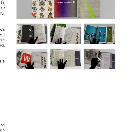
1),
IT!
olor
ova
lvia
lle
ici,
a e
zzi
cio