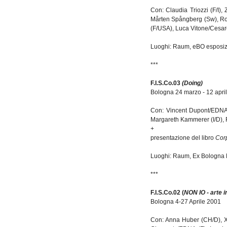
Con: Claudia Triozzi (F/I),
Mårten Spångberg (Sw), Rod
(F/USA), Luca Vitone/Cesare V
Luoghi: Raum, eBO esposi
***
F.I.S.Co.03
(Doing)
Bologna 24 marzo - 12 apri
Con: Vincent Dupont/EDNA 
Margareth Kammerer (I/D), F
+
presentazione del libro
Corp
Luoghi: Raum, Ex Bologna M
***
F.I.S.Co.02 (
NON IO - arte 
Bologna 4-27 Aprile 2001
Con: Anna Huber (CH/D), Xa