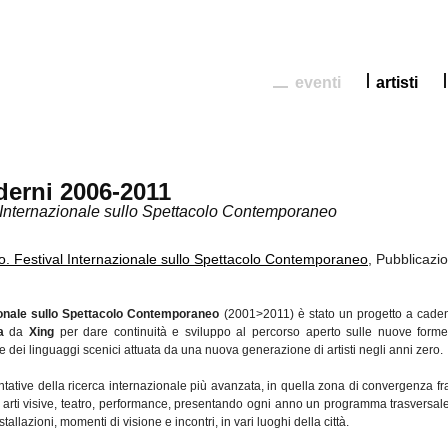
eventi
artisti
derni 2006-2011
l Internazionale sullo Spettacolo Contemporaneo
Co. Festival Internazionale sullo Spettacolo Contemporaneo
, Pubblicazi
azionale sullo Spettacolo Contemporaneo
(2001>2011) è stato un progetto a cade
a
da
Xing
per dare continuità e sviluppo al percorso aperto sulle nuove forme
e dei linguaggi scenici attuata da una nuova generazione di artisti negli anni zero.
ntative della ricerca internazionale più avanzata, in quella zona di convergenza fra
arti visive, teatro, performance, presentando ogni anno un programma trasversale
tallazioni, momenti di visione e incontri, in vari luoghi della città.