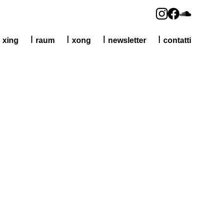
xing
raum
xong
newsletter
contatti