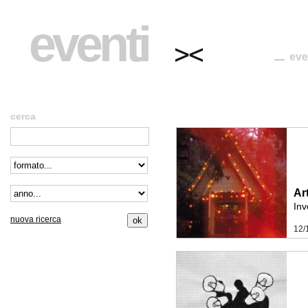
eventi
eve
cerca
Art
In
nuova ricerca
12/