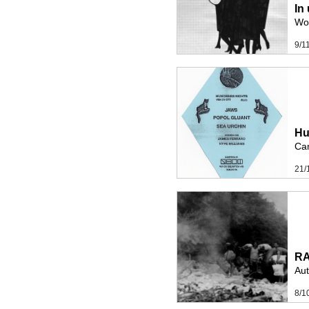
In
Wor
9/1
Hu
Ca
21/
RA
Au
8/1