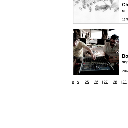
Ch
un
11/
Bo
seg
20/
«
<
25
|
26
|
27
|
28
|
29