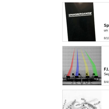
Sp
un 
8/1
F.
Se
8/4