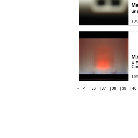
Ma
un
10/
M.
X E
Cas
16/
«
<
36
|
37
|
38
|
39
|
40