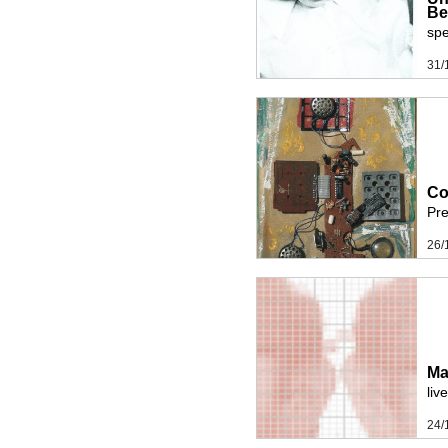
Be
spe
31/
Co
Pre
26/
Ma
liv
24/