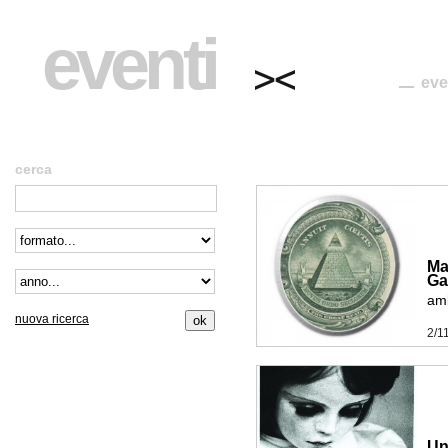
eventi
eve
cerca
Ma
Ga
amb
nuova ricerca
2/1
Un