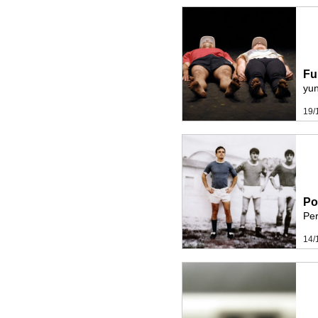
Fu
yun
19/
Po
Per
14/