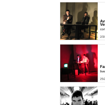
Av
Ve
con
2/3
Fa
liv
25/