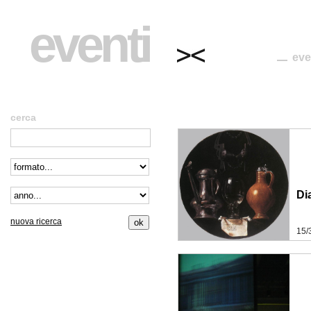
eventi
eve
cerca
Di
nuova ricerca
15/