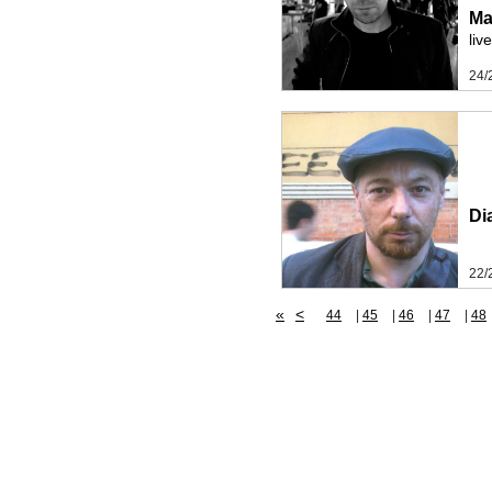
Ma
liv
24/
Di
22/
«
<
44
|
45
|
46
|
47
|
48