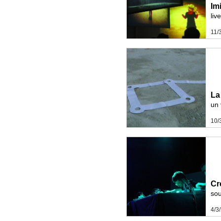
Im
liv
11/
La
un 
10/
Cr
so
4/3