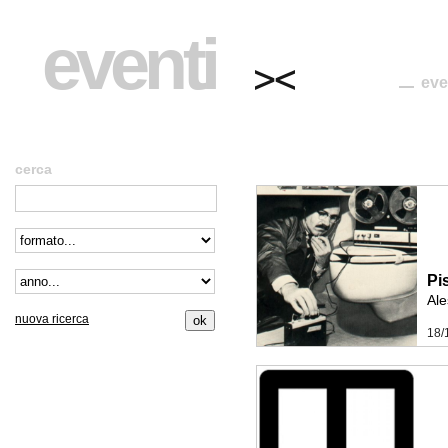
eventi
eve
cerca
Pi
Ale
nuova ricerca
18/