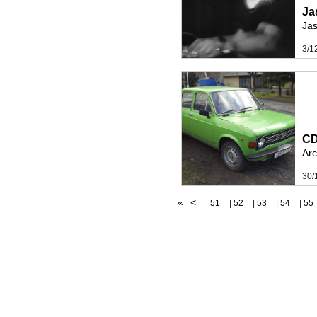
Ja
Jas
3/1
C
Arc
30/
«
<
51
|
52
|
53
|
54
|
55