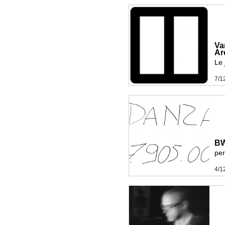
Va
Ar
Le 
7/1
BW
pe
4/1