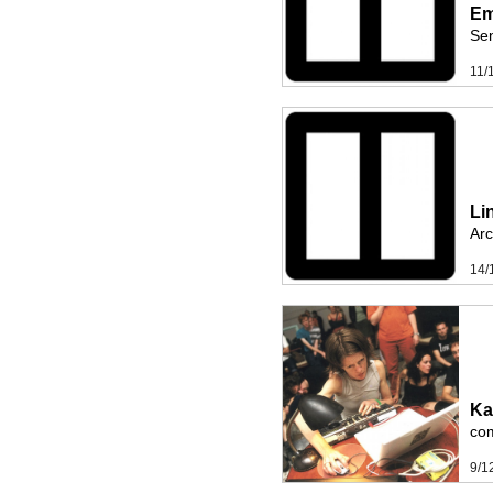
Em
Sen
11/
Li
Arc
14/
Ka
co
9/1