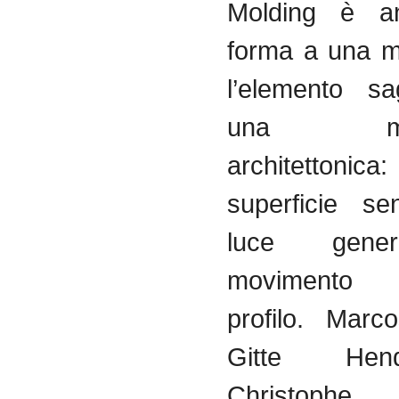
Molding è a
forma a una m
l’elemento s
una memb
architetto
superficie sen
luce gene
movimento
profilo. Marc
Gitte Hen
Christophe A