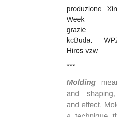
produzione Xin
Week
graz
kcBuda, WP
Hiros vzw
***
Molding
mean
and shaping,
and effect. Mol
a technique t