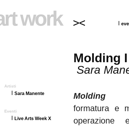
art work
eve
Molding I 
Sara Man
Artisti
Sara Manente
Molding
sig
formatura e m
Eventi
operazione e
Live Arts Week X