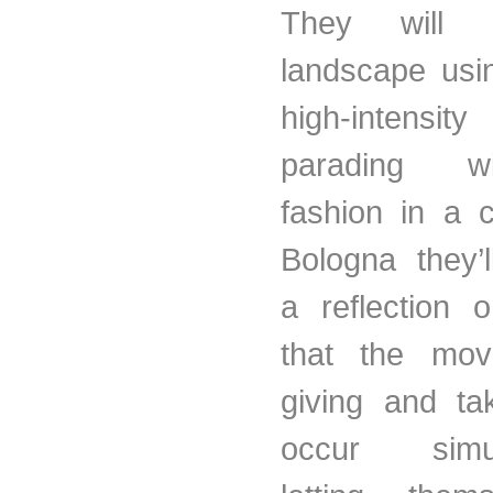
They will 
landscape usi
high-intensit
parading w
fashion in a c
Bologna they’l
a reflection 
that the mov
giving and ta
occur simult