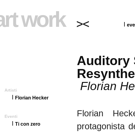
art work
eve
Auditory
Resynthe
Florian He
Artisti
Florian Hecker
Florian Hecke
Eventi
protagonista d
Ti con zero