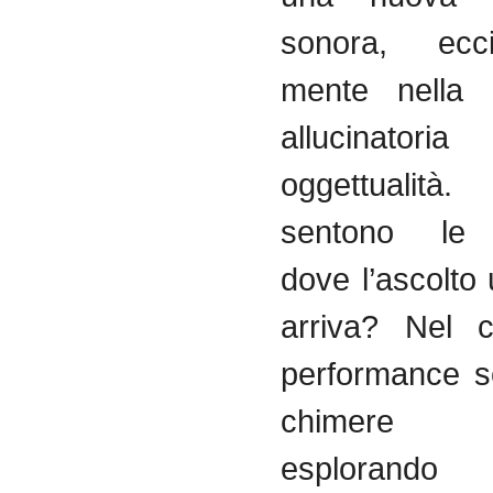
sonora, ecc
mente nella 
allucinat
oggettuali
sentono le
dove l’ascolt
arriva? Nel c
performance s
chimere a
esplorando r