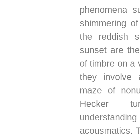
phenomena su
shimmering of
the reddish 
sunset are the
of timbre on a v
they involve 
maze of nonun
Hecker tu
understan
acousmatics. 