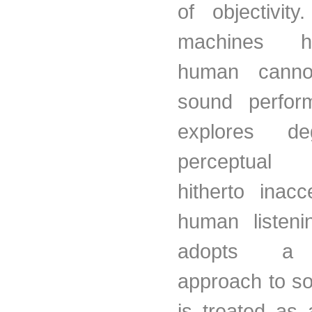
of objectivit
machines h
human canno
sound perfor
explores d
perceptual r
hitherto inacc
human listeni
adopts a 
approach to s
is treated as 