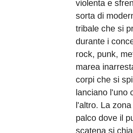
violenta
e
sfre
sorta
di
moder
tribale
che
si
p
durante
i conce
rock, punk, me
marea
inarrest
corpi
che
si
sp
lanciano
l'uno
l'altro
. La
zona
palco
dove
il
p
scatena
si
chi