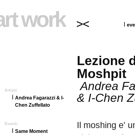
art work
eve
Lezione d
Moshpit
Andrea Fa
Artisti
& I-Chen Zu
Andrea Fagarazzi & I-
Chen Zuffellato
Il
moshing
e'
u
Eventi
Same Moment