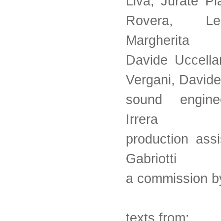
Liva, Jurate Pi
Rovera, L
Margherita
Davide Uccellar
Vergani, Davide
sound engine
Irrera
production ass
Gabriotti
a commission b
texts from: