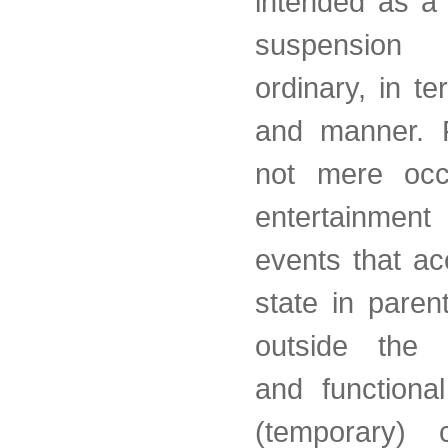
intended as a
suspensio
ordinary, in t
and manner. 
not mere occ
entertainmen
events that a
state in pare
outside the o
and functiona
(temporary) 