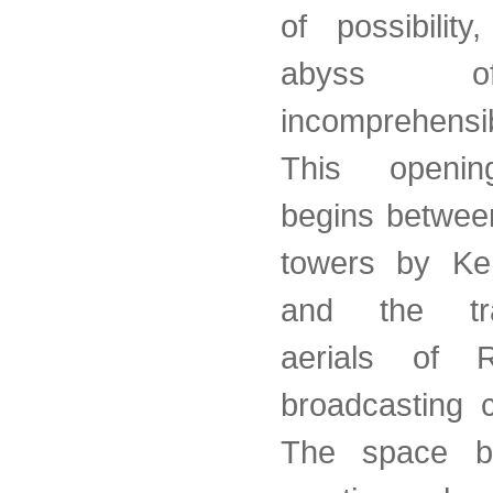
of possibilit
abyss 
incomprehensib
This openi
begins betwee
towers by Ke
and the tra
aerials of R
broadcasting c
The space 