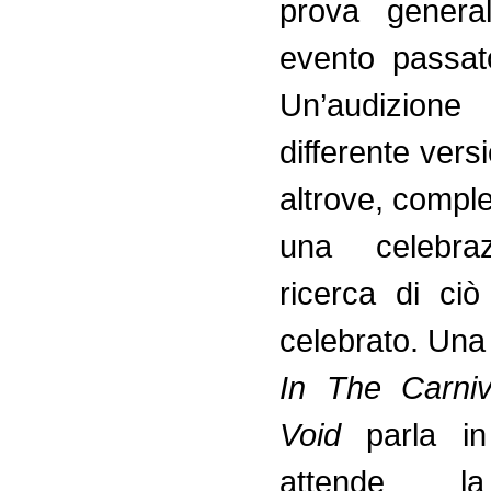
prova genera
evento passat
Un’audizion
differente vers
altrove, compl
una celebraz
ricerca di ci
celebrato. Un
In The Carni
Void
parla in
attende l