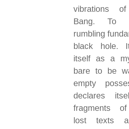
vibrations o
Bang. To 
rumbling funda
black hole. I
itself as a my
bare to be w
empty posses
declares itse
fragments of
lost texts a