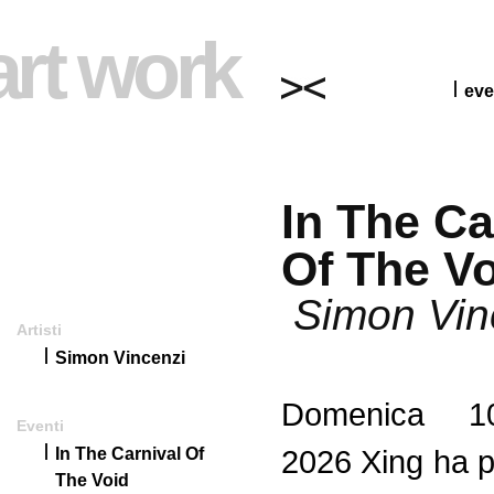
art work
eve
In The Ca
Of The V
Simon Vin
Artisti
Simon Vincenzi
Domenica 1
Eventi
2026 Xing ha 
In The Carnival Of
The Void