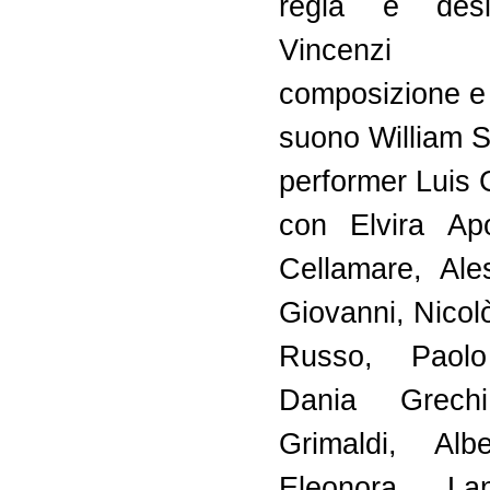
regia e des
Vincenzi
composizione e
suono William 
performer Luis 
con Elvira Apo
Cellamare, Al
Giovanni, Nico
Russo, Paolo 
Dania Grechi
Grimaldi, Albe
Eleonora La