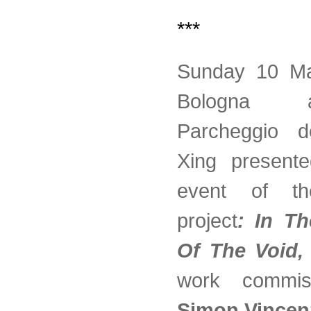
***
Sunday 10 Ma
Bologna 
Parcheggio de
Xing presen
event of 
project
:
In Th
Of The Void,
work commis
Simon Vincen