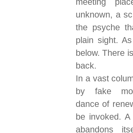
meeting plac
unknown, a sc
the psyche th
plain sight. A
below. There i
back.
In a vast column
by fake moo
dance of renew
be invoked. A
abandons its