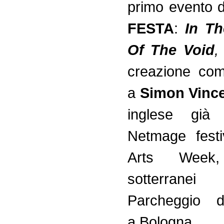
primo evento d
FESTA
:
In Th
Of The Void
,
creazione com
a
Simon Vinc
inglese già 
Netmage festi
Arts Week
sotterra
Parcheggio d
a Bologna.