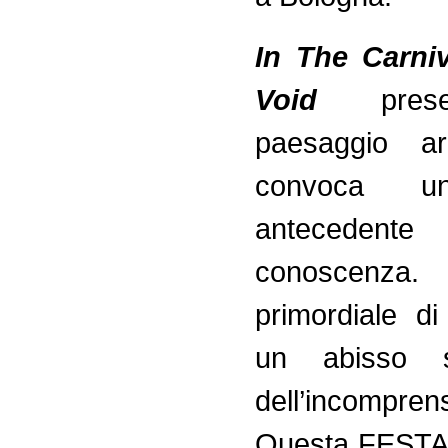
In The Carni
Void
pre
paesaggio a
convoca u
anteceden
conoscenza
primordiale di 
un abisso so
dell’incomprens
Questa FESTA 