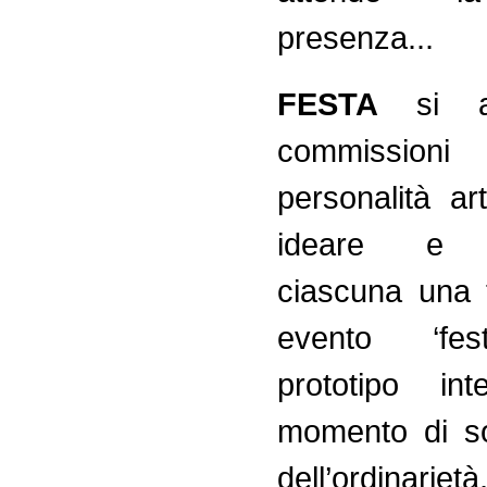
presenza...
FESTA
si ar
commissioni 
personalità ar
ideare e r
ciascuna una t
evento ‘fes
prototipo in
momento di s
dell’ordinariet