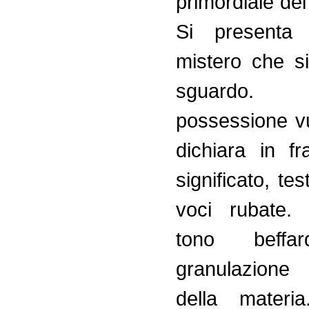
primordiale de
Si present
mistero che si
sguard
possessione v
dichiara in f
significato, tes
voci rubate.
tono beffa
granulazione 
della materi