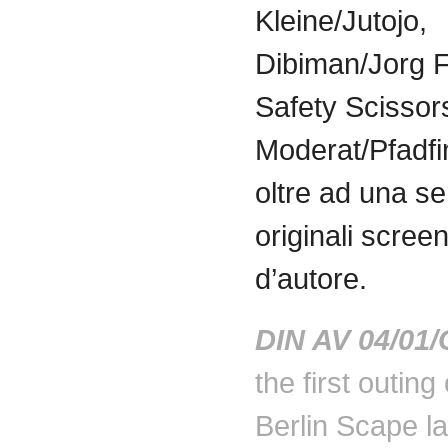
Kleine/Jutojo,
Dibiman/Jorg 
Safety Scissor
Moderat/Pfadfi
oltre ad una ser
originali scree
d’autore.
DIN AV 04/01/
the first outing 
Berlin Scape l