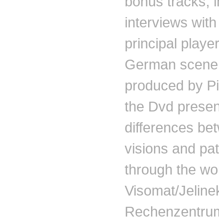
bonus tracks, i
interviews with
principal player
German scene
produced by Pi
the Dvd presen
differences be
visions and pa
through the wo
Visomat/Jeline
Rechenzentrum