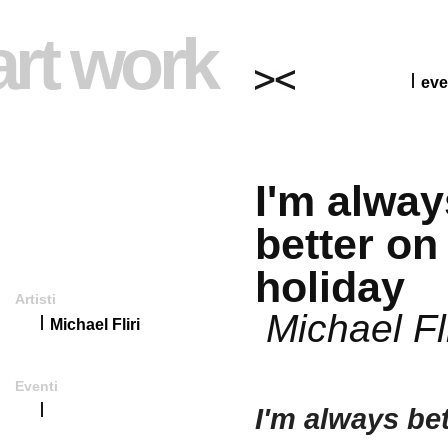
art work
eve
I'm alway
better on
holiday
Artisti
Michael Fli
Michael Fliri
Eventi
I'm always be