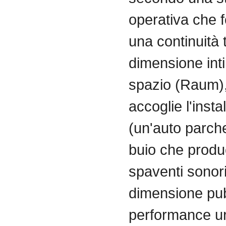
operativa
che
una
continuità
dimensione
int
spazio
(
Raum
)
accoglie
l'inst
(
un'auto
parch
buio
che
prod
spaventi
sonor
dimensione
pu
performance u