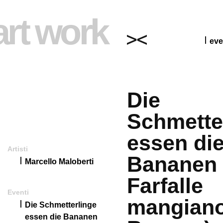
art work
eve
Die
Schmette
essen di
Artisti
Bananen 
Marcello Maloberti
Farfalle
Eventi
mangiano
Die Schmetterlinge
essen die Bananen