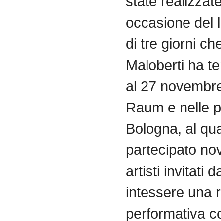
state realizzate
occasione del l
di
tre giorni
ch
Maloberti
ha te
al 27 novembr
Raum
e nelle
p
Bologna, al qu
partecipato no
artisti invitati d
intessere
una
r
performativa co