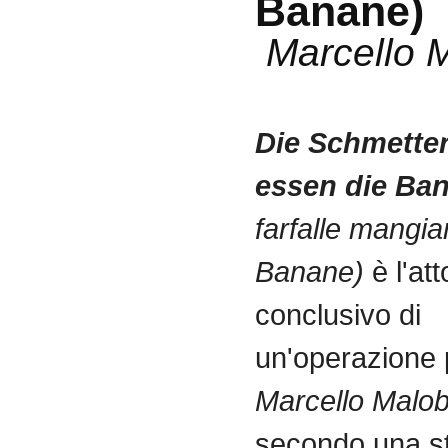
Banane)
Marcello M
Die
Schmetter
essen
die
Ban
farfalle
mangia
Banane
)
è
l'att
conclusivo
di
un'operazione
Marcello
Malob
secondo
una
s