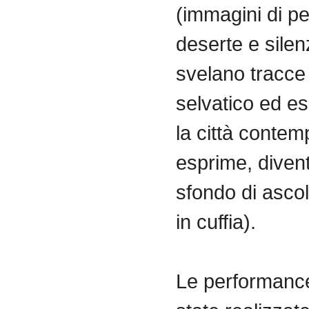
(
immagini
di
pe
deserte
e
silen
svelano
tracce
selvatico
ed
es
la
città
contem
esprime
,
diven
sfondo
di
ascol
in
cuffia
).
Le performanc