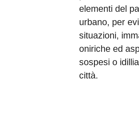
elementi del p
urbano, per ev
situazioni,
imma
oniriche
ed
aspe
sospesi o idillia
città
.