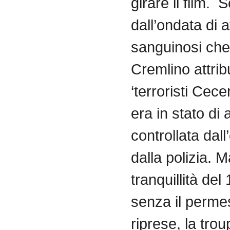
girare
il
film.
S
dall’ondata
di
a
sanguinosi
che
Cremlino
attri
‘terroristi
Cecen
era in
stato
di
controllata
dall
dalla
polizia
. M
tranquillità
del 
senza
il
perme
riprese
, la tro