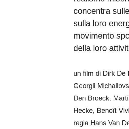
concentra sull
sulla loro energ
movimento sp
della loro attivi
un film
di
Dirk
De
Georgii
Michailovs
Den
Broeck
,
Mart
Hecke
,
Benoît
Viv
regia
Hans Van D