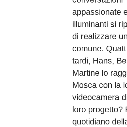
appassionate
illuminanti
si
ri
di
realizzare
u
comune
.
Quatt
tardi
, Hans,
Be
Martine lo
ragg
Mosca
con la
l
videocamera
d
loro
progetto
?
quotidiano
dell