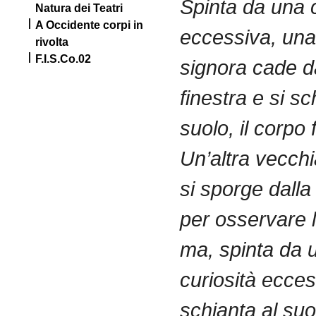
Spinta
da
una
Natura dei Teatri
A Occidente corpi in
eccessiva
,
una
rivolta
F.I.S.Co.02
signora
cade
d
finestra
e
si
sc
suolo
,
il
corpo
Un’altra
vecchi
si
sporge
dalla
per
osservare
ma,
spinta
da
curiosità
ecces
schianta
al
suo