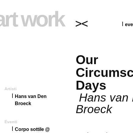
art work
eve
Our
Circumsc
Days
Artisti
Hans van
Hans van Den
Broeck
Broeck
Eventi
Corpo sottile @