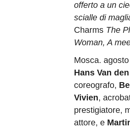
offerto
a un
ci
scialle
di
magli
Charms
The P
Woman, A mee
Mosca
.
agosto
Hans Van de
coreografo
,
Be
Vivien
,
acroba
prestigiatore
,
m
attore
, e
Marti