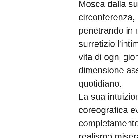
Mosca
dalla
s
circonferenza,
penetrando in
surretizio l’inti
vita
di
ogni gior
dimensione as
quotidiano
.
La sua intuizio
coreografica e
completamente
realismo misera