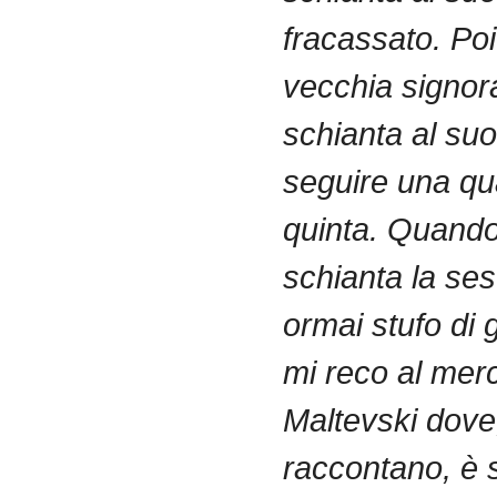
fracassato
. Po
vecchia
signo
schianta
al
suo
seguire
una
qu
quinta
.
Quand
schianta
la
ses
ormai
stufo
di
mi
reco
al
merc
Maltevski
dove
raccontano
,
è