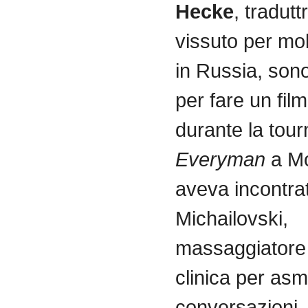
Hecke
,
tradutt
vissuto
per
mol
in Russia,
son
per fare un fil
durante
la
tour
Everyman
a
M
aveva
incontra
Michailovski
,
massaggiatore
clinica
per
asma
conversazioni