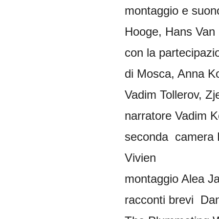
montaggio
e
suon
Hooge
, Hans Van
con la
partecipazi
di
Mosca
, Anna
Ko
Vadim
Tollerov
,
Zj
narratore
Vadim
K
seconda
camera
Vivien
montaggio
Alea
Ja
racconti
brevi
Dan