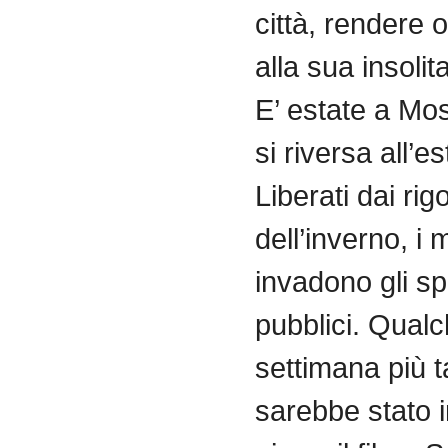
città
,
rendere
o
alla
sua
insolit
E’ estate a
Mo
si
riversa
all’e
Liberati
dai
rigo
dell’inverno
, i
m
invadono
gli
sp
pubblici
.
Qualc
settimana
più
t
sarebbe
stato