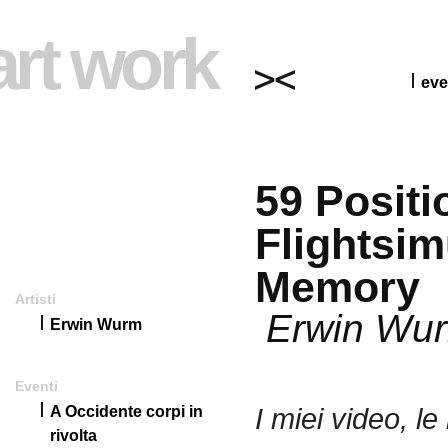
art work
eve
59 Positi
Flightsim
Memory
Artisti
Erwin Wu
Erwin Wurm
Eventi
I miei video, le
A Occidente corpi in
rivolta