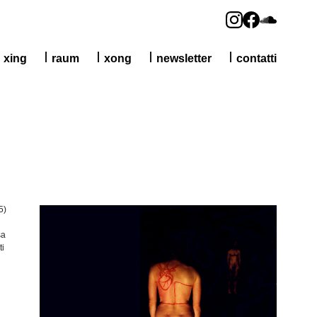
xing
raum
xong
newsletter
contatti
5)
sa
ti