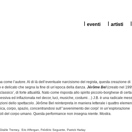
eventi
artisti
 come l’autore. Al di là dell’eventuale narcisismo del regista, questa creazione di
o e delicato che segna la fine di un’epoca della danza.
Jérôme Bel
(creato nel 199
classico’, di forte attualità. Nato come risposta allo spirito piccolo-borghese di certa
ssiva ed inflazionata nel decor, luci, musiche, costumi…) J.B. è una radicale mes
ioni dello spettacolo. Jérôme Bel reinterpreta in maniera letterale i quattro elemen
ica, corpo, spazio, concentrandosi sull’’avvenimento dei corpi‘ in un’esplorazione
goli del corpo umano. Questa performance non insegna niente. Mostra.
Gisèle
Tremey
, Eric
Affergan
,
Frédéric
Seguette
, Patrick
Harlay