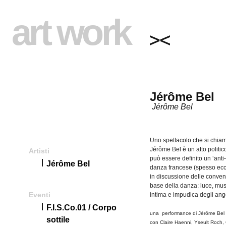
art work
Jérôme Bel
Jérôme Bel
Uno spettacolo che si chiama
Jérôme Bel è un atto politic
Artisti
può essere definito un ‘anti-
Jérôme Bel
danza francese (spesso ecce
in discussione delle convenz
base della danza: luce, mus
Eventi
intima e impudica degli an
F.I.S.Co.01 / Corpo
una
performance
di
Jérôme
Bel
sottile
con Claire
Haenni
,
Yseult
Roch
,