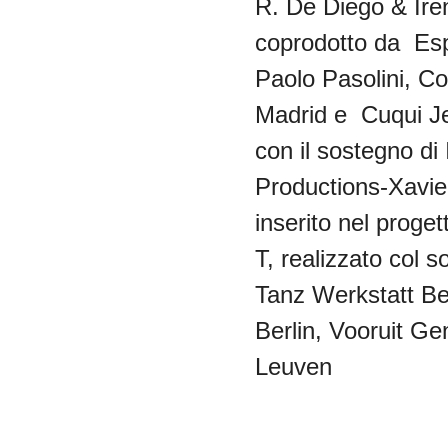
R. De Diego & Ir
coprodotto
da
Es
Paolo
Pasolini
,
Co
Madrid e
Cuqui
J
con
il
sostegno
di
Productions-Xavie
inserito
nel
proget
T,
realizzato
col
s
Tanz
Werkstatt
Be
Berlin,
Vooruit
Ge
Leuven