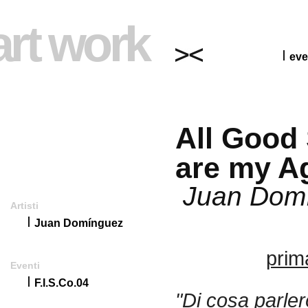
art work
eve
All Good
are my A
Juan Dom
Artisti
Juan Domínguez
pri
Eventi
F.I.S.Co.04
"Di cosa parler