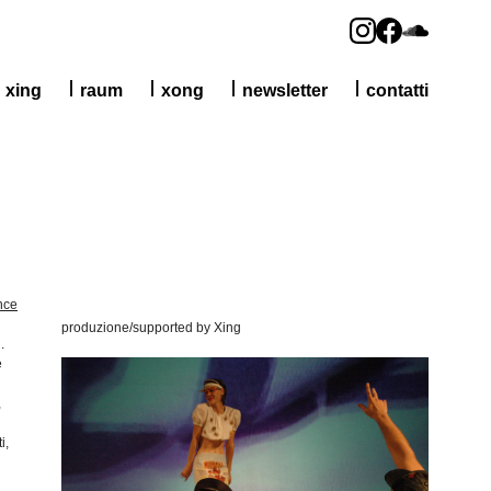
xing
raum
xong
newsletter
contatti
nce
produzione/supported by Xing
.
e
,
i
,