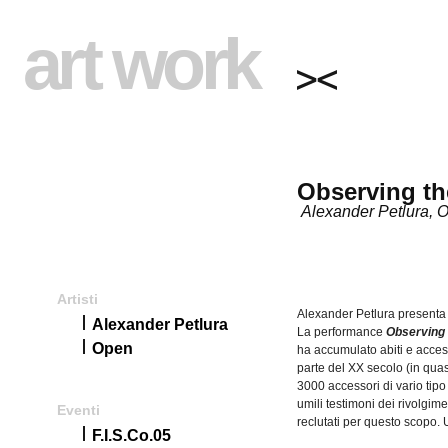
art work
Observing th
Alexander Petlura, 
Artisti
Alexander
Petlura
presenta
Alexander Petlura
La performance
Observing
Open
ha
accumulato
abiti
e
acces
parte
del XX
secolo
(in qua
3000
accessori
di
vario
tipo
umili
testimoni
dei
rivolgime
Eventi
reclutati
per
questo
scopo
.
F.I.S.Co.05