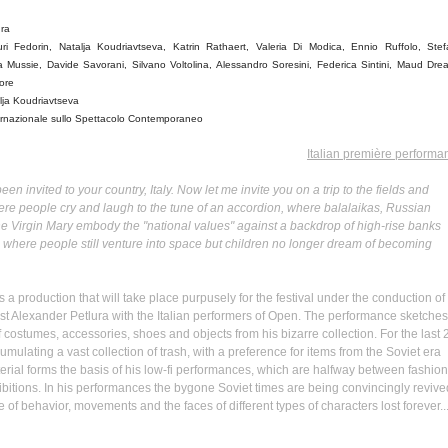
ura
uri
Fedorin
,
Natalja
Koudriavtseva
,
Katrin
Rathaert
, Valeria Di
Modica
,
Ennio
Ruffolo
, Ste
a
Mussie
,
Davide
Savorani
,
Silvano
Voltolina
, Alessandro
Soresini
,
Federica
Sintini
,
Maud
Dre
iore
lja
Koudriavtseva
ernazionale
sullo
Spettacolo
Contemporaneo
Italian
première
performa
een invited to your country, Italy. Now let me invite you on a trip to the fields and
re people cry and laugh to the tune of an accordion, where balalaikas, Russian
the Virgin Mary embody the "national values" against a backdrop of high-rise banks
where people still venture into space but children no longer dream of becoming
s a production that will take place
purpusely
for the festival under the conduction of
ist Alexander
Petlura
with the Italian performers of Open. The performance sketches
of costumes, accessories, shoes and objects from his bizarre collection. For the last 
ulating a vast collection of trash, with a preference for items from the Soviet era
erial forms the basis of his
low-fi
performances, which are halfway between fashion
bitions. In his performances the bygone Soviet times are being convincingly revive
e of behavior, movements and the faces of different types of characters lost forever..