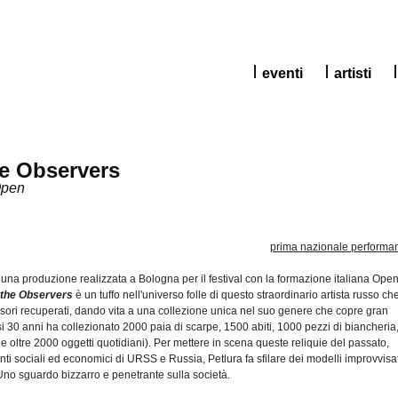
eventi
artisti
e Observers
Open
prima
nazionale
performa
una
produzione
realizzata
a Bologna per
il
festival con la
formazione
italiana
Open
 the Observers
è
un
tuffo
nell'universo
folle
di
questo
straordinario
artista
russo
ch
sori
recuperati
,
dando
vita a
una
collezione
unica
nel
suo
genere
che
copre
gran
si 30
anni
ha
collezionato
2000
paia
di
scarpe
, 1500
abiti
, 1000
pezzi
di
biancheria
e
oltre
2000
oggetti
quotidiani
). Per
mettere
in
scena
queste
reliquie
del
passato
,
nti
sociali
ed
economici
di
URSS
e Russia,
Petlura
fa
sfilare
dei
modelli
improvvisat
 Uno
sguardo
bizzarro
e
penetrante
sulla
società
.