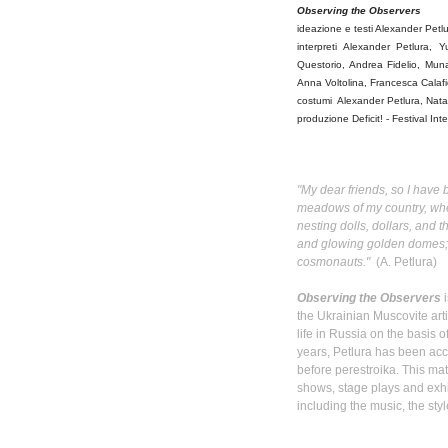
Observing the Observers
ideazione
e
testi
Alexander
Petl
interpreti
Alexander
Petlura
, Y
Questorio
, Andrea
Fidelio
,
Mun
Anna
Voltolina
, Francesca
Calaf
costumi
Alexander
Petlura
,
Nata
produzione
Deficit! - Festival
Int
"My dear friends, so I have b
meadows of my country, whe
nesting dolls, dollars, and 
and glowing golden domes; 
cosmonauts."
(A.
Petlura
)
Observing the Observers
i
the Ukrainian Muscovite art
life in Russia on the basis 
years,
Petlura
has been accum
before
perestroika
. This mat
shows, stage plays and exhi
including the music, the styl