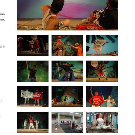
fano
ano
,
nce
25
d
.