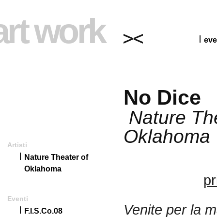
art work
eve
No Dice
Nature The
Oklahoma
Artisti
Nature Theater of
Oklahoma
p
Eventi
Venite per la m
F.I.S.Co.08