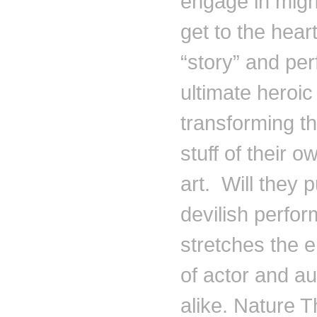
engage in might
get to the heart
“story” and pe
ultimate heroic
transforming t
stuff of their o
art. Will they pu
devilish perfo
stretches the 
of actor and a
alike. Nature T