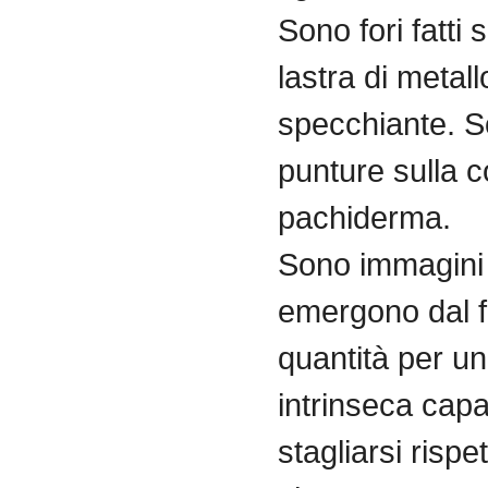
Sono
fori
fatti
s
lastra
di
metall
specchiante
.
S
punture
sulla
c
pachiderma
.
Sono
immagini
emergono
dal
quantità
per
un
intrinseca
capa
stagliarsi
rispe