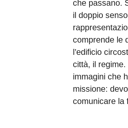
che
passano
.
il
doppio
senso
rappresentazi
comprende
le
l’edificio
circos
città
,
il
regime.
immagini
che
h
missione
:
dev
comunicare
la 