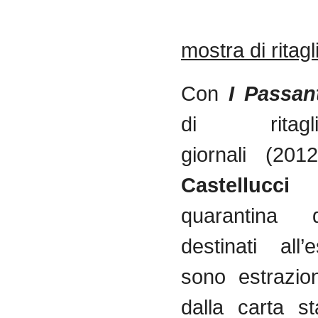
mostra
di
ritagl
Con
I Passan
di ritag
giornali (20
Castellucci
quarantina 
destinati all’
sono estrazion
dalla carta s