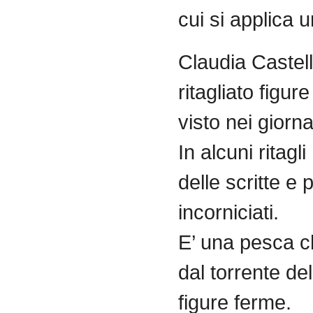
cui si applica u
Claudia
Castel
ritagliato
figur
visto
nei
giorna
In
alcuni
ritagli
delle
scritte
e p
incorniciati
.
E’
una
pesca
c
dal
torrente
de
figure
ferme
.