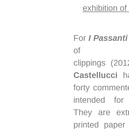
exhibition o
For
I Passant
of new
clippings (20
Castellucci
h
forty comment
intended for 
They are extr
printed paper