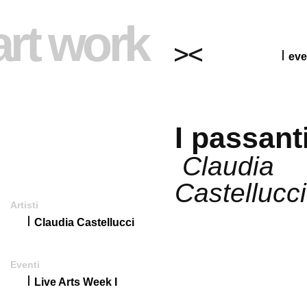
art work
eve
I passant
Claudia
Castellucci
Artisti
Claudia Castellucci
Eventi
Live Arts Week I