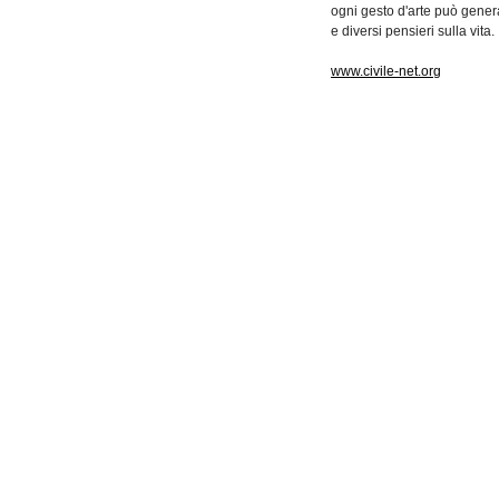
ogni
gesto
d'arte
può
gener
e
diversi
pensieri
sulla
vita.
www.civile-net.org