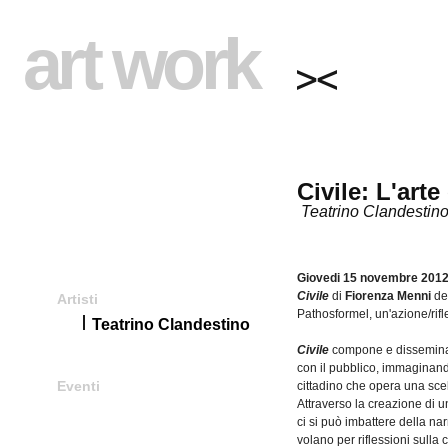
art work
Civile: L'arte 
Teatrino Clandestin
Giovedi
15
novembre
201
Civile
di
Fiorenza
Menni
de
Artisti
Pathosformel
,
un'azione
/
rif
Teatrino Clandestino
Civile
compone
e
dissemin
con
il
pubblico
,
immaginan
Eventi
cittadino
che
opera
una
sce
Attraverso
la
creazione
di
u
ci
si
può
imbattere
della
nar
volano
per
riflessioni
sulla
c