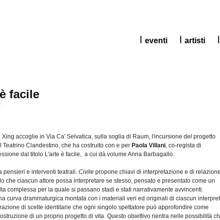
eventi
artisti
è facile
o
2
Xing
accoglie
in Via Ca'
Selvatica
,
sulla
soglia
di
Raum
,
l'incursione
del
progetto
l
Teatrino
Clandestino
,
che
ha
costruito
con e per
Paola
Villani
,
co-regista
di
lessione
dal
titolo
L'arte
è
facile, a
cui
dà
volume Anna
Barbagallo
.
a
pensieri
e
interventi
teatrali
.
Civile
propone
chiavi
di
interpretazione
e
di
relazion
do
che
ciascun
attore
possa
interpretare
se
stesso
,
pensato
e
presentato
come un
lta
complessa
per la
quale
si
passano
stadi
e
stati
narrativamente
avvincenti
.
na
curva
drammaturgica
montata
con i
materiali
veri
ed
originali
di
ciascun
interpre
razione
di
scelte
identitarie
che
ogni
singolo
spettatore
può
approfondire
come
ostruzione
di
un
proprio
progetto
di
vita.
Questo
obiettivo
rientra
nelle
possibilità
c