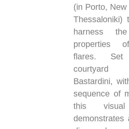
(in Porto, Ne
Thessaloniki
) 
harness the
properties o
flares. Se
courtyar
Bastardini
, wit
sequence of 
this visua
demonstrates 