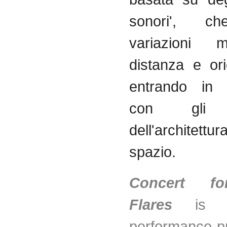
sonori
',
ch
variazioni
m
distanza
e
or
entrando
i
con
gli
dell'architettur
spazio
.
Concert fo
Flares
is a
performance p