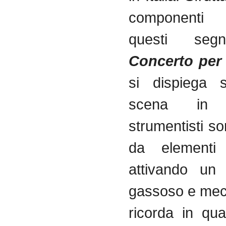
componenti
v
questi
segn
Concerto pe
si
dispiega
scena
i
strumentisti
so
da
elementi
attivando
u
gassoso
e
mec
ricorda
in
qua