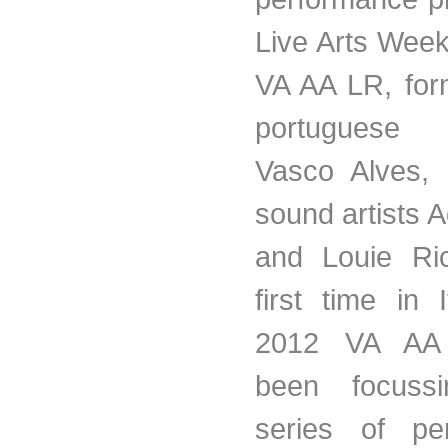
Live Arts Week
VA AA
LR
, fo
portuguese
mu
Vasco
Alves
,
sound artists
and Louie Ric
first time in 
2012 VA A
been
focuss
series of pe