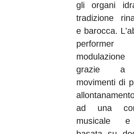
gli
organi
idr
tradizione
rin
e
barocca
.
L'ab
perfor
modulazione
grazie
movimenti
di
p
allontanament
ad
una
co
musicale
basata
su
deg