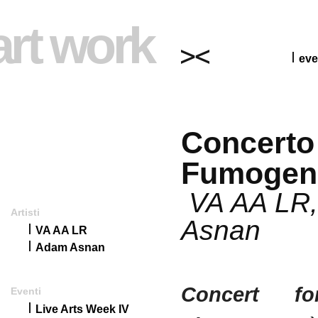
art work
eve
Concerto
Fumogen
VA AA LR
Artisti
Asnan
VA AA LR
Adam Asnan
Concert fo
Eventi
Live Arts Week IV