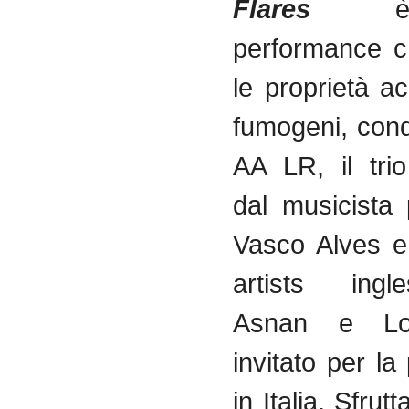
Flares
performance
c
le
proprietà
ac
fumogeni
,
cond
AA
LR
,
il
tri
dal
musicista
Vasco
Alves
artists
ingle
Asnan
e Lou
invitato
per la
in Italia.
Sfrutt