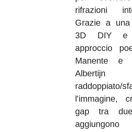
rifrazioni int
Grazie a una 
3D DIY e
approccio poe
Manente e C
Albertij
raddoppiato/sf
l'immagine, 
gap tra due 
aggiungo