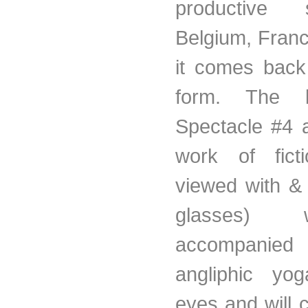
productive
Belgium, Franc
it comes back 
form. The 
Spectacle #4 
work of fict
viewed with &
glasses) 
accompanie
angliphic yo
eyes and will 