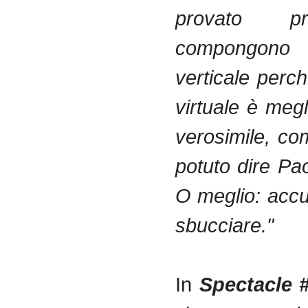
provato p
compongono
verticale perc
virtuale è megl
verosimile, c
potuto dire Pa
O meglio: acc
sbucciare."
In
Spectacle 