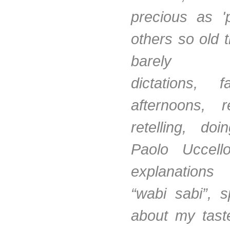
precious as '
others so old 
barely re
dictations, 
afternoons, 
retelling, doi
Paolo Uccell
explanation
“wabi sabi”, s
about my tast