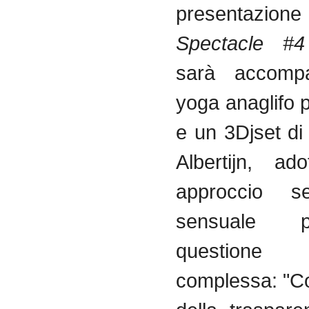
presentaz
Spectacle #4
sarà accomp
yoga anaglifo p
e un 3Djset di
Albertijn, ad
approccio se
sensuale 
question
complessa: "Co