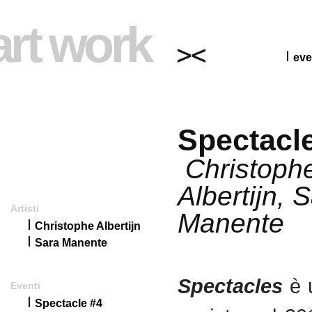
art work
eve
Spectacl
Christoph
Albertijn, 
Artisti
Manente
Christophe Albertijn
Sara Manente
Spectacles
è 
Eventi
Spectacle #4