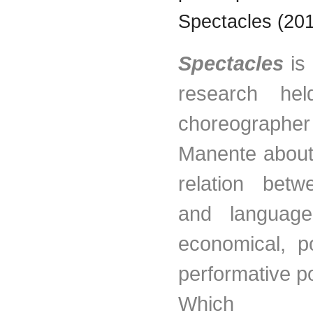
Spectacles (20
Spectacles
is 
research he
choreograp
Manente about 
relation bet
and languag
economical, p
performative po
Which mo