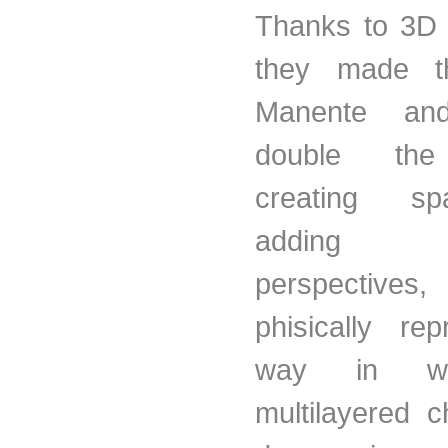
Thanks to 3D 
they made th
Manente and 
double the
creating s
adding v
perspectiv
phisically re
way in wh
multilayered c