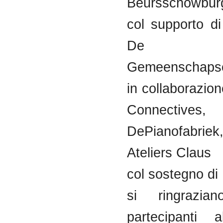
Beursschowbur
col supporto 
De Vl
Gemeenschaps
in collaborazio
Connective
DePianofab
Ateliers Claus
col sostegno di
si ringrazia
partecipanti a