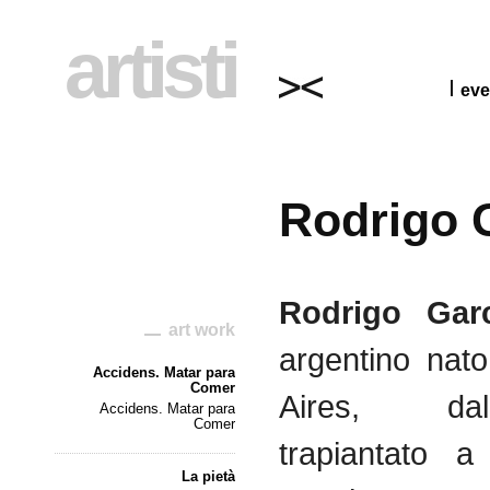
artisti
eve
Rodrigo 
Rodrigo Garc
art work
argentino
nato
Accidens. Matar para
Comer
Aires,
dal
Accidens. Matar para
Comer
trapiantato
a 
La pietà