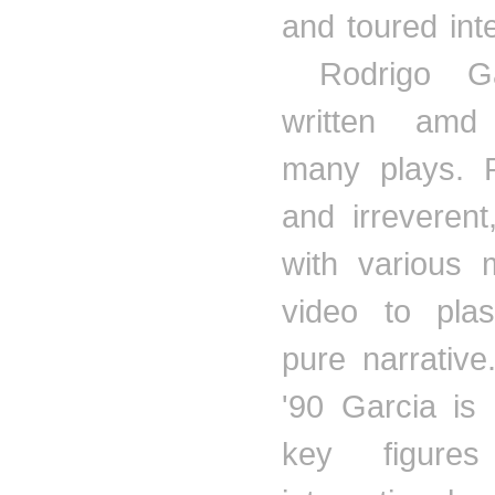
and toured inte
Rodrigo Ga
written
amd
many plays. P
and irreveren
with various 
video to plas
pure narrative
'90 Garcia is
key figure