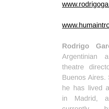
www.rodrigoga
www.humaintro
Rodrigo Ga
Argentinian
au
theatre
directo
Buenos Aires.
he has lived 
in Madrid, 
currently 