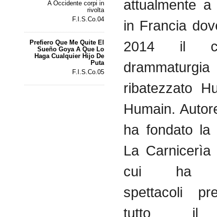
attualmente
a M
A Occidente corpi in
rivolta
F.I.S.Co.04
in
Francia
do
2014
il
Prefiero Que Me Quite El
Sueño Goya A Que Lo
Haga Cualquier Hijo De
Puta
drammaturgia
F.I.S.Co.05
ribatezzato
Hu
Humain
.
Autor
ha
fondato
l
La
Carnicerìa
cui
h
spettacoli
pre
tutto
il