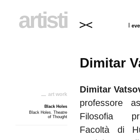
artisti
eve
Dimitar V
Dimitar
Vatso
art work
professore
as
Black Holes
Black Holes. Theatre
Filosofia
p
of Thought
Facoltà
di
Hu