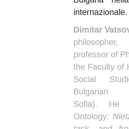
internazionale
.
Dimitar
Vatso
philosopher, 
professor of P
the Faculty o
Social Stu
Bulgarian Un
Sofia). He
Ontology:
Niet
task, and fr