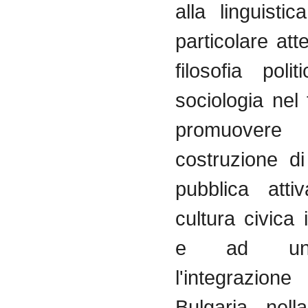
alla
linguistica
particolare
att
filosofia
polit
sociologia
nel
promuovere
costruzione
di
pubblica
attiv
cultura
civica
i
e ad un
l'integrazione
Bulgaria
nella