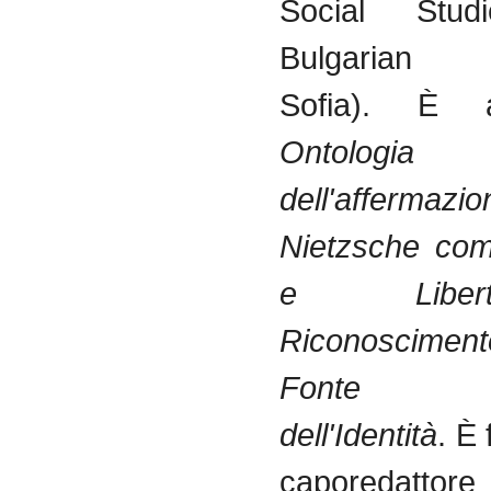
Social Stu
Bulgarian Un
Sofia).
È
Ontologia
dell'affermazio
Nietzsche c
e
Liber
Riconosciment
Fonte
dell'Identità
.
È
caporedattore