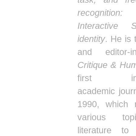
recogniti
Interactive 
identity
. He is
and editor-i
Critique & Hu
first ind
academic journ
1990, which r
various to
literature to 