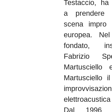
Testaccio
, h
a
prendere
scena
impro
europea
.
Nel
fondato
,
in
Fabrizio
Sp
Martusciello
Martusciello
il
improvvisazio
elettroacustica
Dal
1996 a