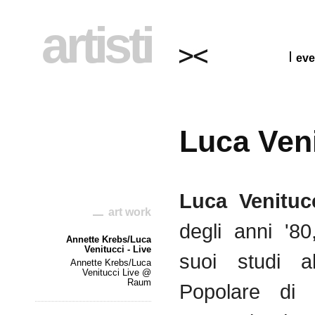
artisti
eve
Luca Ven
Luca
Venituc
art work
degli
anni
'80
Annette Krebs/Luca
Venitucci - Live
suoi
studi
a
Annette Krebs/Luca
Venitucci Live @
Raum
Popolare
di