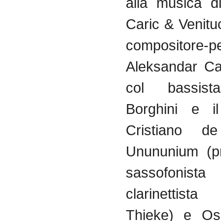
alla
musica
d
Caric
& Venituc
compositore-p
Aleksandar Car
col bassist
Borghini e il
Cristiano de 
Unununium (pr
sassofon
clarinettist
Thieke) e Os