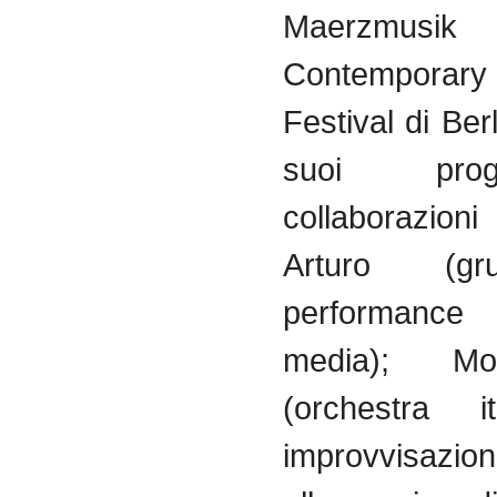
Maerzmusik
Contempora
Festival
di
Ber
suoi
prog
collaborazioni
Arturo (
gr
performanc
media);
Mo
(orchestra
i
improvvisazio