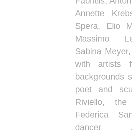
Fabritiis
, Anto
Annette Kre
Spera
,
Elio
M
Massimo
Le
Sabina Meyer,
with artists 
backgrounds s
poet and sc
Riviello
, the 
Federica
San
dancer Al