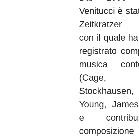
Venitucci
è
sta
Zeitkratzer
En
con
il
quale
h
registrato
comp
musica
con
(Cage, 
Stockhausen
Young, Jame
e
contribu
composizione