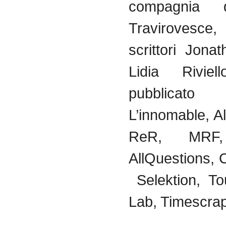
compagnia 
Travirovesce
scrittori Jon
Lidia Rivi
pubblica
L’innomable, All
ReR, MRF,
AllQuestions,
Selektion, To
Lab, Timescra