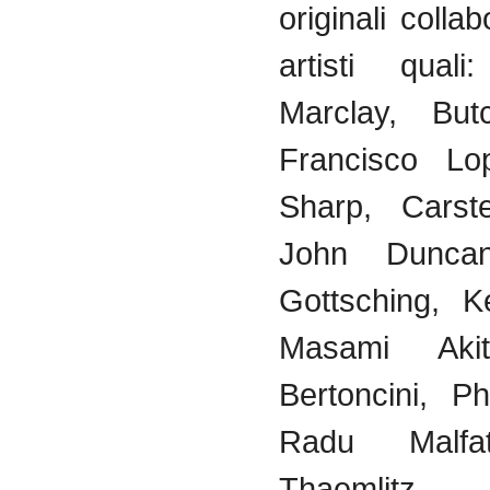
originali
collab
artisti
quali
:
Marclay
, But
Francisco Lop
Sharp,
Carst
John Dunca
Gottsching
, K
Masami
Aki
Bertoncini
,
Phi
Radu
Malfat
Thaemlitz