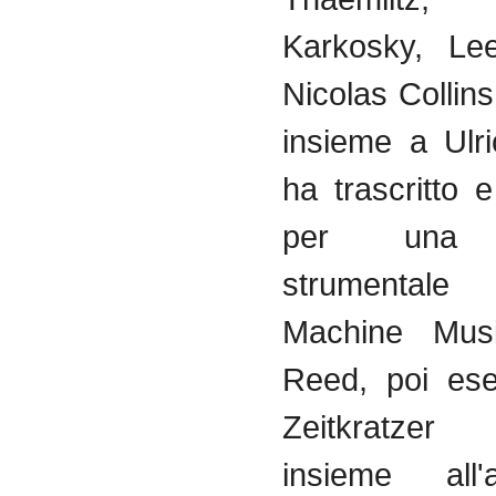
Karkosky
, L
Nicolas Collin
insieme
a Ulr
ha
trascritto
per
una
strumentale
M
Machine Mu
Reed, poi
ese
Zeitkratzer
en
insieme
all