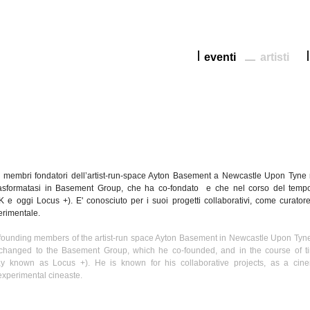
eventi
artisti
i
membri
fondatori
dell’artist-run-space
Ayton
Basement a Newcastle Upon Tyne
asformatasi
in Basement Group,
che
ha
co-fondato
e
che
nel
corso
del tem
UK e
oggi
Locus +). E'
conosciuto
per i
suoi
progetti
collaborativi
, come
curator
erimentale
.
founding members of the artist-run space
Ayton
Basement in Newcastle Upon Tyne
er changed to the Basement Group, which he co-founded, and in the course of t
y known as Locus +). He is known for his collaborative projects, as a cin
experimental
cineaste
.