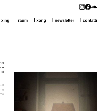
xing
raum
xong
newsletter
contatti
nei
po
è
e
di
 at
ime
ema