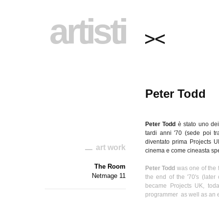
artisti
Peter Todd
Peter Todd
è
stato
uno
de
tardi
anni
'70 (
sede
poi
tr
diventato
prima Projects 
art work
cinema e come
cineasta
sp
The Room
Peter Todd
was one of the 
Netmage 11
the end of the '70's (lat
became Projects UK, toda
programmer as well as an 