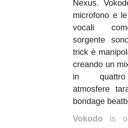
Nexus.
Vokod
microfono
e l
vocali
co
sorgente
son
trick
è
manipol
creando
un mi
in
quattro
atmosfere
tar
bondage
beat
Vokodo
is o