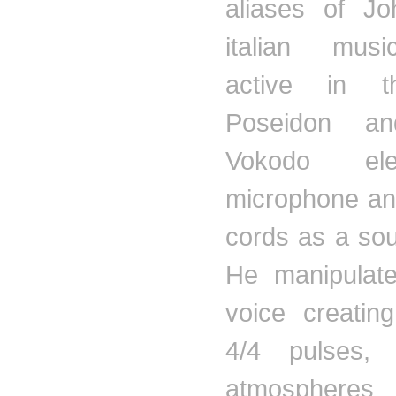
aliases of J
italian
music
active in 
Poseidon a
Vokodo
elec
microphone an
cords as a so
He manipulat
voice creatin
4/4 pulses, T
atmosphe