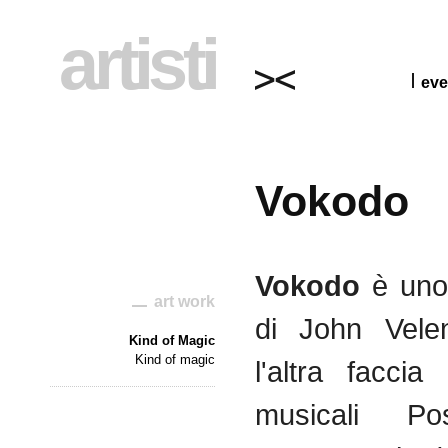
artisti
eve
Vokodo
Vokodo
è
uno
art work
di
John
Vele
Kind of Magic
Kind of magic
l'altra
faccia
musicali
Pos