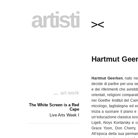
artisti
Hartmut Gee
Hartmut
Geerken
,
nato
ne
decide
di
partire
per
una
se
e
dei
riferimenti
che
avreb
art work
orientali
,
religioni
comparat
nei
Goethe
Institut
del Cair
The White Screen is a Red
micologo
,
taglialegna
ed
e
Cape
inizia
a
suonare
il
piano e
Live Arts Week I
un’educazione
classica
sco
Ligeti
,
Aloys
Kontarsky
e
c
Grace Yoon, Don Cherry
All’epoca
della
sua
perma