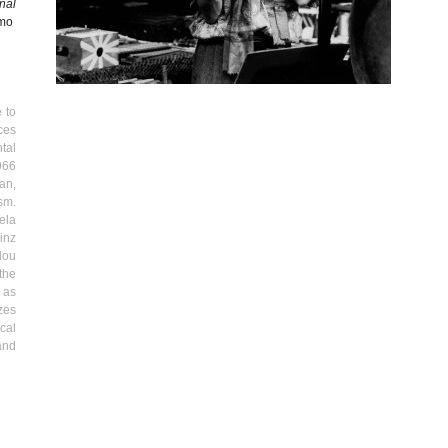
onal
mo
e to
ces
tal
966
an,
ism.
ela
inz
dou
the
 as
zes
cal
and