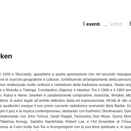
eventi
artisti
rken
l
1939 a
Stoccarda
,
appartiene
a
quella
generazione
che
nel
secondo
dopogue
rie
di
ricerche
geografiche
e
culturali
,
contribuendo
all'ampliamento
della
percezi
bero
relativizzato
molte
certezze
e
centralismi
della
tradizione
europea
.
Studia
lin
e
e
filosofia
a
Tubinga
, Constantine (Algeria) e Istanbul.
Fra
il
1966 e
il
1984
lav
o, Kabul e
Atene
.
Geerken
è
parallelamente
compositore
,
musicista
,
filmaker
,
att
ditore
di
autori
legati
all’ambito
letterario
dada
ed
espressionista
.
All’età
di
otto
a
 a
quattordici
esegue
il
suo
primo
concerto
radiofonico
suonando
Bela
Bartok
.
D
pre
il
jazz e la
musica
contemporanea
,
studiando
con
Karlheinz
Stockhausen
,
Gyö
ollaborando
con John
Tchicai
,
Salah
Ragab
,
Famoudou
Don
Moye
, Sunny Murr
,
Takehisa
Kosugi
,
Sainkho
Namtchilak
, Robert Lax, e
l’Art
Ensemble
di
Chica
nenza
al Cairo
invita
Sun Ra a
ricongiungersi
con la
sua
terra
spirituale
e, in
qua