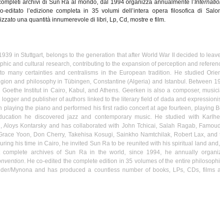
completi
archivi
di
Sun Ra al
mondo
,
dal
1994
organizza
annualmente
l
’Internati
o-editato
l’edizione
completa
in 35
volumi
dell’intera
opera
filosofica
di
Salo
lizzato
una
quantità
innumerevole
di
libri
,
Lp
, Cd,
mostre
e film.
 1939 in Stuttgart, belongs to the generation that after World War II decided to leav
aphic and cultural research, contributing to the expansion of perception and referen
y to many certainties and
centralisms
in the European tradition. He studied Orien
igion and philosophy in
Tübingen
, Constantine (Algeria) and Istanbul. Between 1
e Goethe
Institut
in Cairo, Kabul, and Athens.
Geerken
is also a composer, musici
, logger and publisher of authors linked to the literary field of dada and expression
n playing the piano and performed his first radio concert at age fourteen, playing
B
 education he discovered jazz and contemporary music. He studied with
Karlhe
i
,
Aloys
Kontarsky
and has collaborated with John
Tchicai
,
Salah
Ragab
,
Famou
 Grace Yoon, Don Cherry,
Takehisa
Kosugi
,
Sainkho
Namtchilak
, Robert Lax, and 
ing his time in Cairo, he invited Sun Ra to be reunited with his spiritual land and,
 complete archives of Sun Ra in the world, since 1994, he annually organi
onvention
. He co-edited the complete edition in 35 volumes of the entire philosophi
nder
/
Mynona
and has produced a countless number of books, LPs, CDs, films 