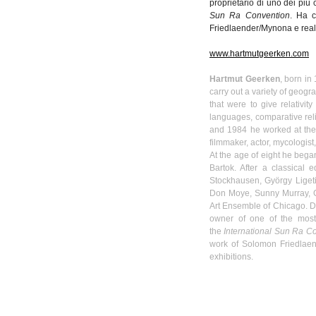
proprietario
di
uno
dei
più
Sun Ra Convention
. Ha
c
Friedlaender
/
Mynona
e
rea
www.hartmutgeerken.com
Hartmut
Geerken
, born in
carry out a variety of geogr
that were to give relativit
languages, comparative rel
and 1984 he worked at th
filmmaker, actor, mycologist
At the age of eight he bega
Bartok
. After a classical
Stockhausen
,
György
Liget
Don
Moye
, Sunny Murray,
Art Ensemble of Chicago. Dur
owner of one of the most
the
International Sun Ra C
work of Solomon
Friedlae
exhibitions.