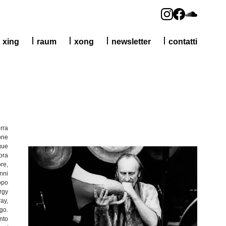
xing
raum
xong
newsletter
contatti
rra
one
gue
ora
ore
,
nni
opo
rgy
ay,
go.
nto