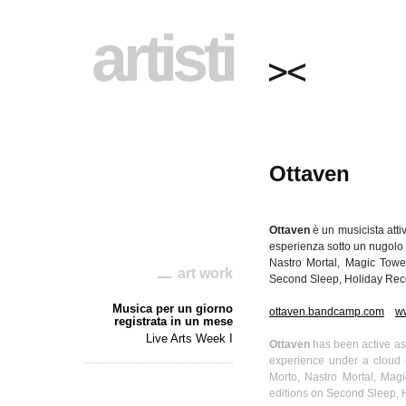
artisti
Ottaven
Ottaven
è
un
musicista
atti
esperienza
sotto un
nugolo
Nastro
Mortal, Magic Towe
art work
Second Sleep, Holiday Reco
Musica per un giorno
ottaven.bandcamp.com
w
registrata in un mese
Live Arts Week I
Ottaven
has been active as 
experience under a cloud o
Morto
,
Nastro
Mortal, Mag
editions on Second Sleep, 