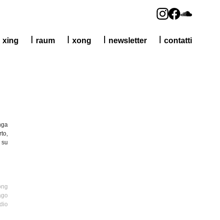
xing
raum
xong
newsletter
contatti
nga
rto
,
 su
ong
ago
dio