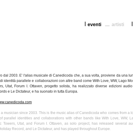
eventi
artisti
vo
dal
2003. E'
l'alias
musicale
di
Canedicoda
che
, a
sua
volta
,
proviene
da
una
lu
di
identità
parallele
e
collaborazioni
con
altre
band come With Love, WW,
Lago
Mo
rs,
Utat
, Forum I.
Ottaven
,
progetto
solista
, ha
realizzato
diverse edizioni audio
rds e Le Dictateur, e
ha suonato
in
tutta
Europa
.
ww.canedicoda.com
a musician since 2003. This is the music alias of
Canedicoda
who comes from a l
f parallel identities and collaborations with other bands like With Love, WW,
L
ic Towers,
Utat
, and Forum I.
Ottaven
, as solo project, has released several au
Holiday Record, and Le Dictateur, and has played throughout Europe.