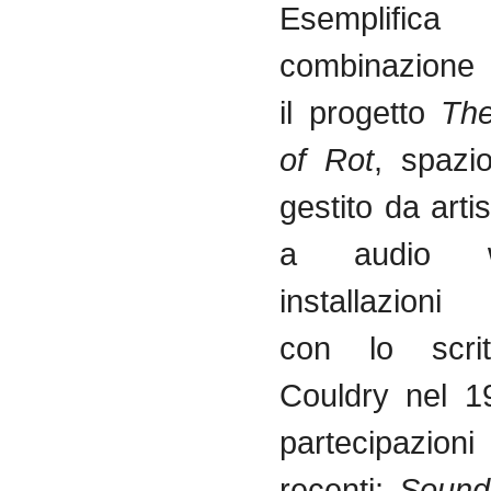
Esemplifica
combinazione
il
progetto
The
of Rot
,
spazi
gestito
da
artis
a audio 
installazioni
con lo
scri
Couldry
nel
1
partecipazioni
recenti
:
Sound