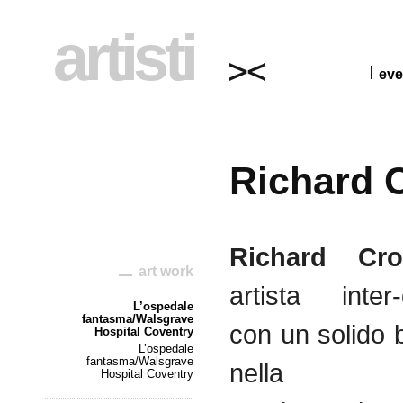
artisti
eve
Richard 
Richard Cr
art work
artista
inter
L’ospedale
fantasma/Walsgrave
con un
solido
b
Hospital Coventry
L’ospedale
fantasma/Walsgrave
nella
Hospital Coventry