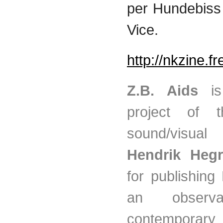
per
Hundebiss
Vice.
http://nkzine.fr
Z.B. Aids
is
project of
sound/visu
Hendrik
Hegr
for publishing
an observ
contemporary