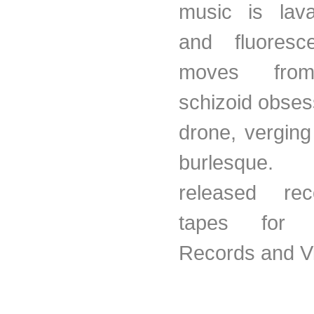
music is lava
and fluoresc
moves from
schizoid obses
drone, vergin
burlesque
released re
tapes fo
Records and V