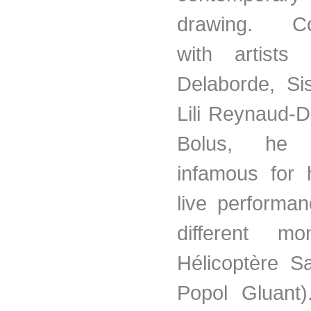
drawing. Col
with artists
Delaborde
, Si
Lili
Reynaud-D
Bolus, he 
infamous for 
live performa
different mo
Hélicoptère
Sa
Popol
Gluant
)