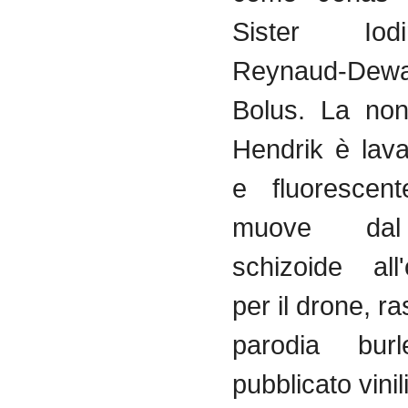
Sister I
Reynaud-Dewa
Bolus. La
non
Hendrik
è
lav
e
fluorescent
muove
dal
schizoide
al
per
il
drone,
ra
parodia
burl
pubblicato
vinil