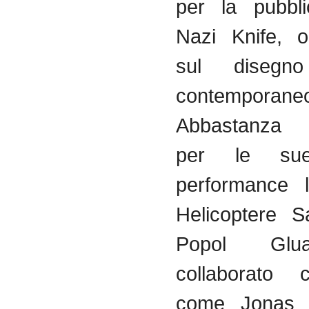
per la
pubbl
Nazi Knife,
o
sul
disegno
contemporane
Abbastanza
per le sue
performance 
Helicoptere
S
Popol
Glu
collaborato
c
come Jona