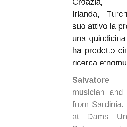
Croazia
, Sl
Irlanda
,
Turch
suo
attivo
la
pr
una
quindicina
ha
prodotto
ci
ricerca
etnomu
Salvat
musician and 
from Sardinia.
at Dams Univ