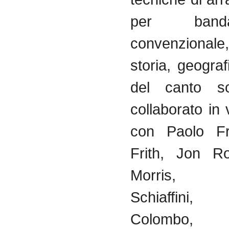
per
band
convenzionale
storia
,
geograf
del canto
s
collaborato
in
con Paolo
F
Frith
, Jon Ro
Morris
Schiaffini
Colombo, 