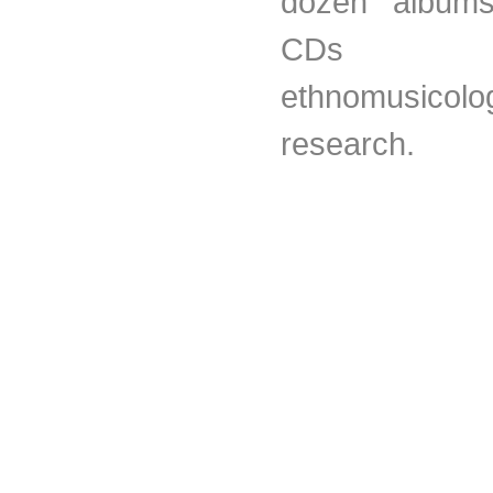
dozen albums
CDs
ethnomusicolog
research.