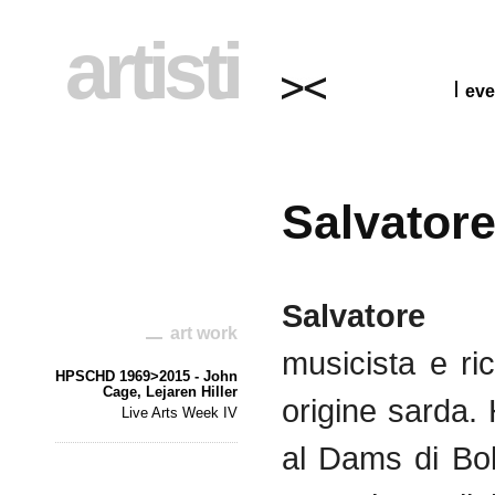
artisti
eve
Salvator
Salvat
art work
musicista
e
ri
HPSCHD 1969>2015 - John
Cage, Lejaren Hiller
origine
sarda
.
Live Arts Week IV
al Dams
di
Bo