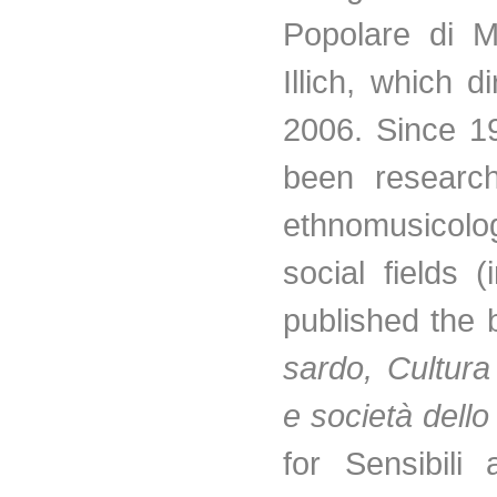
Popolare
di
M
Illich
, which di
2006. Since 1
been research
ethnomusicol
social fields 
published the
sardo
,
Cultura
e
società
dello
for Sensibili a