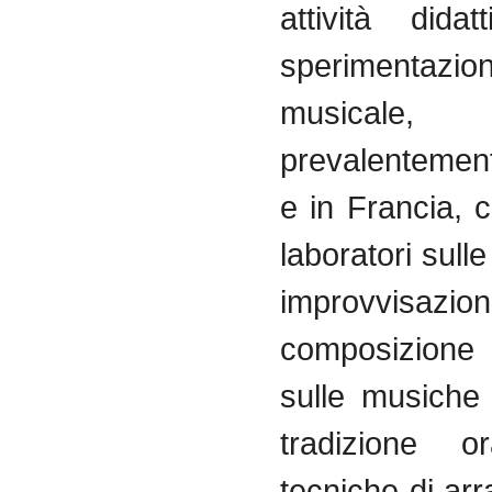
attività
didatt
sperimentazio
musicale,
prevalentemen
e in
Francia
,
c
laboratori
sulle
improvvisazio
composizione
sulle
musiche
tradizione
or
tecniche
di
arr