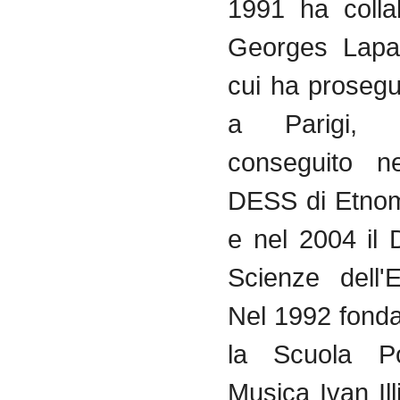
1991 ha
coll
Georges
Lapa
cui
ha
prosegu
a
Parigi
, 
conseguito
ne
DESS
di
Etnom
e
nel
2004
il
Scienze
dell'
Nel
1992
fond
la
Scuola
P
Musica
Ivan
Il