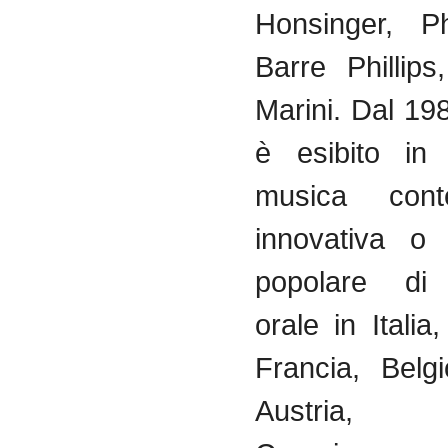
Honsinger
, P
Barre Phillip
Marini
.
Dal
19
è
esibito
in 
musica
con
innovativa
popolare
di
orale
in Italia
Francia
,
Belgi
Austria