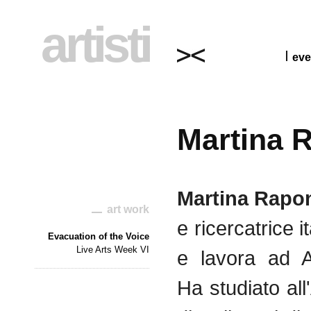
artisti
eve
Martina 
Martina Rapo
art work
e ricercatrice i
Evacuation of the Voice
Live Arts Week VI
e lavora ad 
Ha studiato al