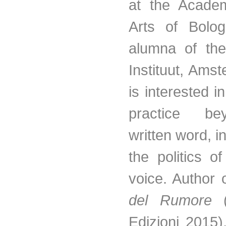
at the Acade
Arts of Bolo
alumna of th
Instituut, Ams
is interested in
practice b
written word, i
the politics o
voice. Author 
del Rumore
(
Edizioni 2015)