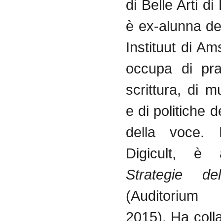
di Belle Arti d
è ex-alunna d
Instituut di A
occupa di pra
scrittura, di 
e di politiche 
della voce. 
Digicult, è 
Strategie d
(Auditorium
2015). Ha coll