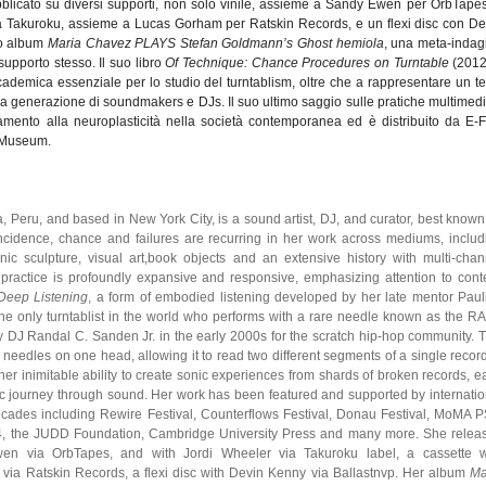
bblicato su diversi supporti, non solo vinile, assieme a Sandy Ewen per OrbTapes
tta Takuroku, assieme a Lucas Gorham per Ratskin Records, e un flexi disc con De
uo album
Maria Chavez PLAYS Stefan Goldmann’s Ghost hemiola
, una meta-indag
supporto stesso. Il suo libro
Of Technique: Chance Procedures on Turntable
(2012
ademica essenziale per lo studio del turntablism, oltre che a rappresentare un te
generazione di soundmakers e DJs. Il suo ultimo saggio sulle pratiche multimedia
mento alla neuroplasticità nella società contemporanea ed è distribuito da E-F
 Museum.
a, Peru, and based in New York City, is a sound artist, DJ, and curator, best known
oincidence, chance and failures are recurring in her work across mediums, includ
ic sculpture, visual art,book objects and an extensive history with multi-chan
 practice is profoundly expansive and responsive, emphasizing attention to conte
Deep Listening
, a form of embodied listening developed by her late mentor Paul
the only turntablist in the world who performs with a rare needle known as the R
 DJ Randal C. Sanden Jr. in the early 2000s for the scratch hip-hop community. T
 needles on one head, allowing it to read two different segments of a single record
her inimitable ability to create sonic experiences from shards of broken records, e
c journey through sound. Her work has been featured and supported by internatio
decades including Rewire Festival, Counterflows Festival, Donau Festival, MoMA P
 the JUDD Foundation, Cambridge University Press and many more. She relea
en via OrbTapes, and with Jordi Wheeler via Takuroku label, a cassette w
via Ratskin Records, a flexi disc with Devin Kenny via Ballastnvp. Her album
Ma