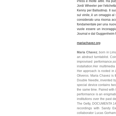
Press e molte altre. Ha pu
Jordi Wheeler per l'etiche
Kenny per Ballastnvp. Il s
sul vinile, è un omaggio al 
considerato una risorsa acc
fondamentale per una nuova 
vuole essere un incoraggia
Journal e dal Guggenheim
mariachavez.org
Maria Chavez
, born in Lim
an abstract turntablist. C
improvised performance,son
installation.Her multimedia
Her approach is rooted in
Oliveros. Maria Chavez is 
Double Needle, invented by
special device contains two
the same time. Paired with 
performance is an enigmati
institutions over the past 
The Getty, DOCUMENTA 14,
recordings with Sandy Ew
collaborator Lucas Gorham 