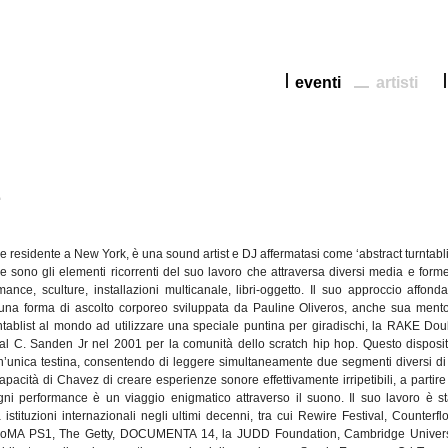
eventi
artisti
z
 e residente a New York, è una sound artist e DJ affermatasi come ‘abstract turntabli
 sono gli elementi ricorrenti del suo lavoro che attraversa diversi media e forme
nce, sculture, installazioni multicanale, libri-oggetto. Il suo approccio affonda
 una forma di ascolto corporeo sviluppata da Pauline Oliveros, anche sua mento
ntablist al mondo ad utilizzare una speciale puntina per giradischi, la RAKE Dou
l C. Sanden Jr nel 2001 per la comunità dello scratch hip hop. Questo disposit
’unica testina, consentendo di leggere simultaneamente due segmenti diversi di
apacità di Chavez di creare esperienze sonore effettivamente irripetibili, a partire
ogni performance è un viaggio enigmatico attraverso il suono. Il suo lavoro è st
istituzioni internazionali negli ultimi decenni, tra cui Rewire Festival, Counterfl
, MoMA PS1, The Getty, DOCUMENTA 14, la JUDD Foundation, Cambridge Univers