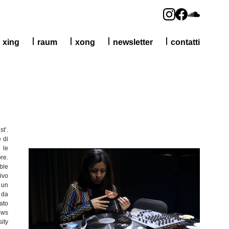
xing
raum
xong
newsletter
contatti
st’.
 di
 le
re.
ble
ivo
 un
 da
ato
ows
ity