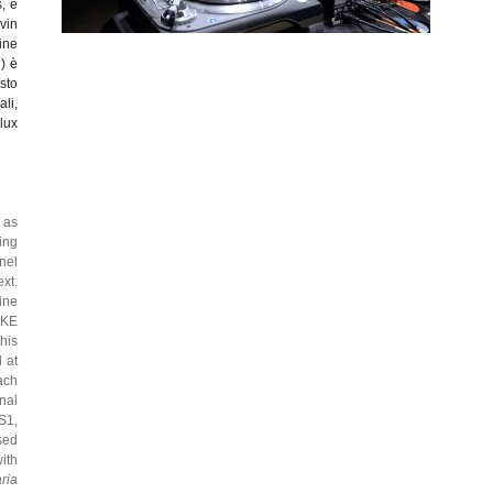
, e
vin
ine
) è
sto
li,
lux
 as
ing
nel
xt.
ine
AKE
his
 at
ach
nal
S1,
sed
ith
ria