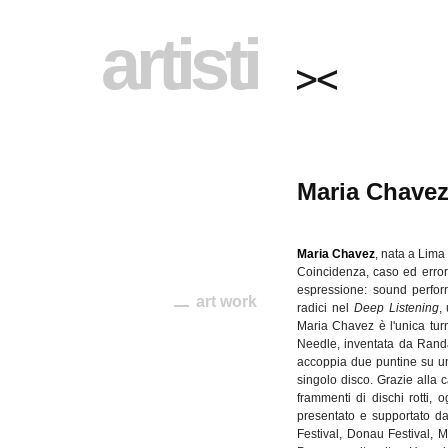
artisti
Maria Chave
Maria Chavez
, nata a Lima
Coincidenza, caso ed errore
espressione: sound performa
art work
radici nel
Deep Listening
,
Maria Chavez è l'unica tur
Needle, inventata da Randa
accoppia due puntine su un
singolo disco. Grazie alla c
frammenti di dischi rotti, 
presentato e supportato da 
Festival, Donau Festival