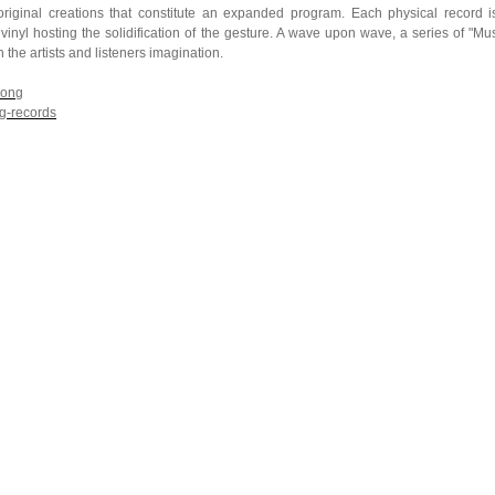
original creations that constitute an expanded program. Each physical record i
inyl hosting the solidification of the gesture. A wave upon wave, a series of "Mus
 the artists and listeners imagination.
/xong
g-records