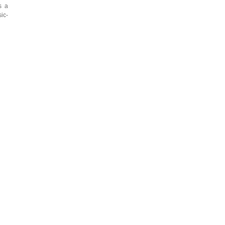
s a
ic-