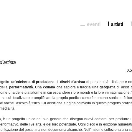
eventi
artisti
d'artista
Xo
getto: un'
etichetta di produzione
di
dischi d'artista
di personalità - italiane e n
 della
performatività
. Una
collana
che esplora e traccia una
geografia
di artisti
ome una delle piattaforme in cui espandere i loro mondi e la loro immaginazione. 
a su cui focalizzare e amplificare la propria poetica come fenomeno sonico e fisico,
 anche l'ascolto è fisico. Gli artisti che Xing ha coinvolto in questo progetto prati
medialità.
na, è un progetto unico nel suo genere che disegna nuovi contorni per produrre 
formativo, delle live arts, e del loro potenziale. Ogni disco è in edizione numerata
olidificazione del gesto, ma non documenta alcunché. Nell'insieme colleziona una se