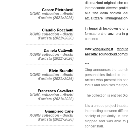
di creazioni originali che 
intersecando diverse prati
Cesare Pietroiusti
alla fine della società 
XONG collection - dischi
d'artista (2021>2026)
attualizzare l’immaginazion
In tempi di lockdown e di c
Claudio Rocchetti
fermato e che anzi era in g
XONG collection - dischi
d'artista (2021>2026)
concerto.
info
:
xong@xing.it
xing.it
Daniela Cattivelli
XONG collection - dischi
ascolta
:
soundcloud.com/xi
d'artista (2021>2026)
***
Xing announces the launch 
Elvin Brandhi
XONG collection - dischi
personalities linked to th
d'artista (2021>2026)
artists
who present this soni
focus and amplifies their p
Francesco Cavaliere
XONG collection - dischi
The collection is entitled
Xo
d'artista (2021>2026)
It is a unique project that 
intersecting between differe
Giampiero Cane
XONG collection - dischi
society of proximity. In ti
d'artista (2021>2026)
stopped and was able to p
concert hall.