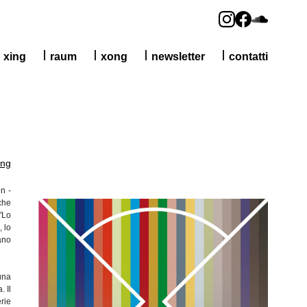
xing
raum
xong
newsletter
contatti
ng
on -
 che
"Lo
 lo
cano
una
. Il
rie