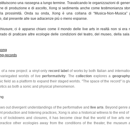
costituiscono una rassegna a lungo termine. Travalicando le organizzazioni di gener
che di produzione e di ascolto, Xong si sedimenta anche come testimonianza stor
della prossimità. Onda su onda, Xong è una collana di “Musica-Non-Musica” 
e, dal presente alle sue adiacenze più o meno espanse.
hiusure, ci è apparso chiaro come il mondo delle live arts in realtà non si era 
rado di praticare altre ecologie delle condizioni del teatro, del museo, della sala
/xong
ng-records
of a new project: a vinyl-only
record label
of works by both Italian and internatio
e variegated worlds of live
performativity
. The
collection
explores a
geography
c field as a platform to expand their staged worlds. "The space of the record" is gi
oetics as both a sonic and physical phenomenon.
ng
.
draws out divergent understandings of the performative and
live arts
. Beyond genre 
nt production and listening practices, Xong is also a historical witness to the end of
mes of lockdowns and closures, it has become clear that the world of live arts ne
ractice other ecologies away from the conditions of the theater, the museum 