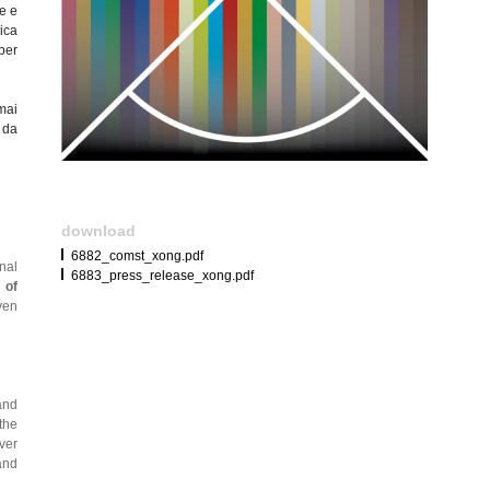
e e
ica
per
mai
 da
download
6882_comst_xong.pdf
nal
6883_press_release_xong.pdf
 of
ven
and
 the
ver
and