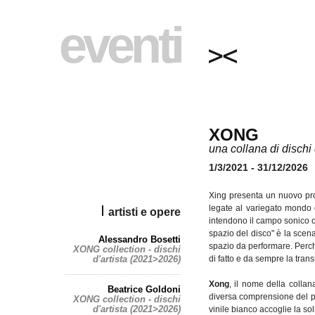
eventi
XONG
una collana di dischi 
1/3/2021 - 31/12/2026
Xing presenta un nuovo pro
legate al variegato mondo
artisti e opere
intendono il campo sonico c
spazio del disco" è la scen
Alessandro Bosetti
spazio da performare. Perché
XONG collection - dischi
d'artista (2021>2026)
di fatto e da sempre la trans
Xong
, il nome della colla
Beatrice Goldoni
diversa comprensione del per
XONG collection - dischi
d'artista (2021>2026)
vinile bianco accoglie la s