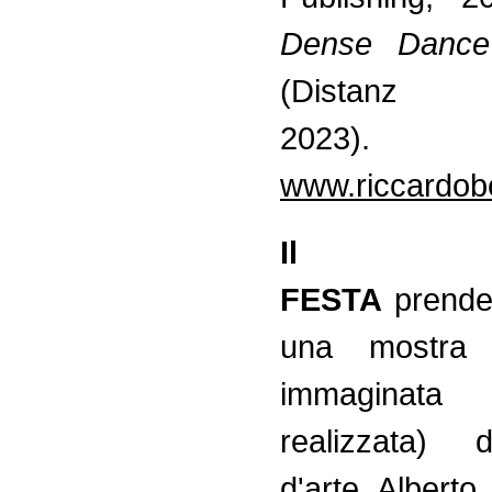
Dense Dance 
(Distanz Pu
2023).
www.riccardobe
Il pro
FESTA
prende
una mostra 
immaginat
realizzata) d
d'arte Alberto