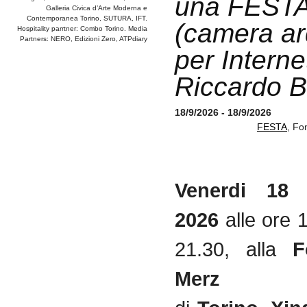
una FEST
Galleria Civica d’Arte Moderna e
Contemporanea Torino, SUTURA, IFT.
(camera ar
Hospitality parrtner: Combo Torino. Media
Partners: NERO, Edizioni Zero, ATPdiary
per Internet
Riccardo B
18/9/2026 - 18/9/2026
FESTA
, Fo
Venerdi 18 
2026
alle ore 1
21.30, alla
F
Merz