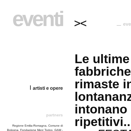
eventi
eve
Le ultime
fabbriche
rimaste i
artisti e opere
lontanan
intonano
partners
ripetitivi..
Regione Emilia-Romagna, Comune di
Bologna, Fondazione Merz Torino, GAM -