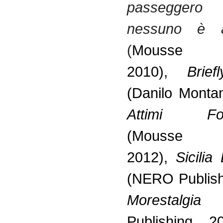
passegger
nessuno è a
(
Mousse Pub
2010),
Brief
(Danilo Montan
Attimi Fon
(Mousse Pu
2012),
Sicili
(NERO Publish
Morestalgia
(
Publishing, 