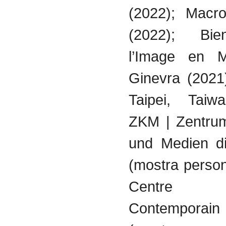
(2022); Macr
(2022); Bi
l’Image en M
Ginevra (2021
Taipei, Taiw
ZKM | Zentrum
und Medien di
(mostra person
Centre
Contempora