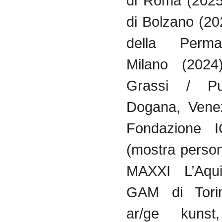
di Roma (2025
di Bolzano (2
della Perm
Milano (2024
Grassi / Pu
Dogana, Venez
Fondazione I
(mostra person
MAXXI L’Aqui
GAM di Torin
ar/ge kunst