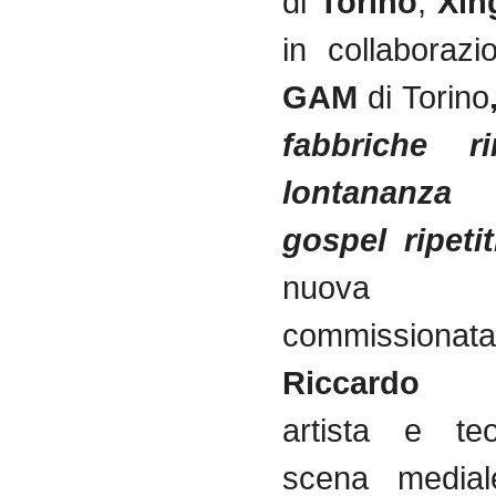
di
Torino
,
Xin
in collaboraz
GAM
di Torino
fabbriche r
lontananza
gospel ripetit
nuova pro
commissi
Riccardo 
artista e teo
scena medial