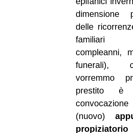
epifanici invern
dimensione p
delle ricorren
familiari (b
compleanni, m
funerali),
vorremmo p
prestito è
convocazio
(nuovo)
app
propiziato