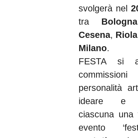
svolgerà nel
2
tra
Bologna
Cesena
,
Riola
Milano
.
FESTA si ar
commissioni 
personalità ar
ideare e r
ciascuna una t
evento ‘fes