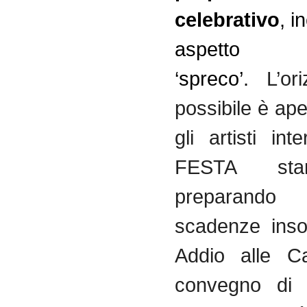
celebrativo
, i
aspet
‘spreco’.
L’or
possibile è ap
gli artisti inte
FESTA sta
preparand
scadenze inso
Addio alle C
convegno di 