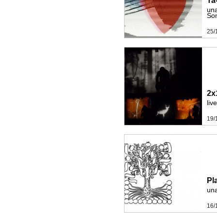
Ta
una
Son
25/
2x
liv
19/
Pl
una
16/