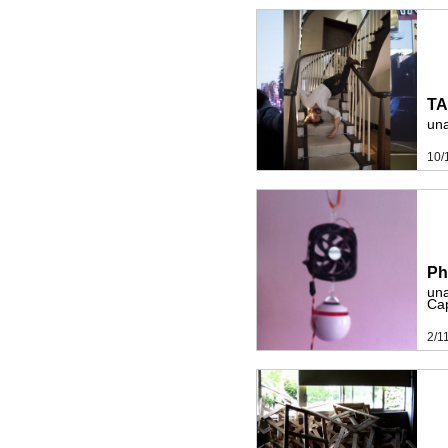
TA
una
10/
Ph
una
Ca
2/1