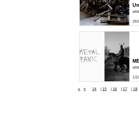
Un
una
26/
ME
una
1/1
«
<
14
|
15
|
16
|
17
|
18