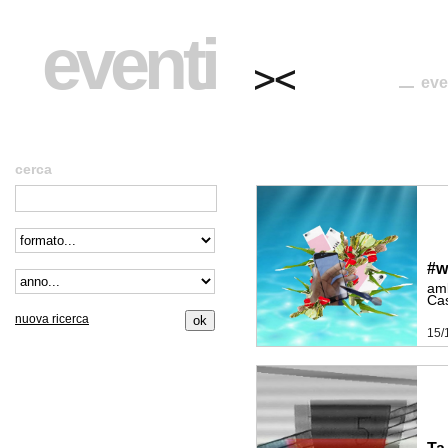
eventi
eve
cerca
#wi
amb
Cas
nuova ricerca
15/