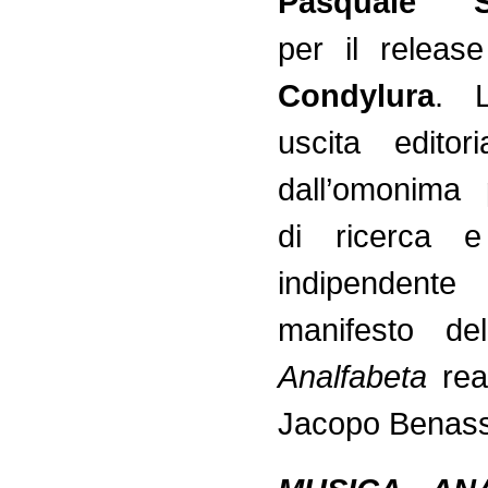
Pasquale S
per il releas
Condylura
. L
uscita editor
dall’omonima 
di ricerca e
indipende
manifesto d
Analfabeta
rea
Jacopo Benass