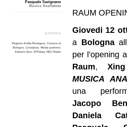
Pasquale Savignano
Musica Analfabeta
RAUM OPENI
Giovedi 12 ot
partners
a
Bologna
all
Regione Emilia-Romagna, Comune di
Bologna, Condylura. Media partners:
per l’opening 
Edizioni Zero, ATPdiary, NEU Radio
Raum
,
Xi
MUSICA ANA
una perfor
Jacopo Be
Daniela Catt