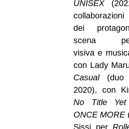
UNISEX
(202
collaborazioni
dei protagon
scena perf
visiva e musica
con Lady Mar
Casual
(duo 
2020), con Ki
No Title Yet
ONCE MORE
Sissi per
Rol