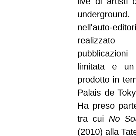
live di artisti
undergroun
nell'auto-ed
realizzato
pubblicazioni
limitata e u
prodotto in te
Palais de Toky
Ha preso part
tra cui
No Sou
(2010) alla Ta