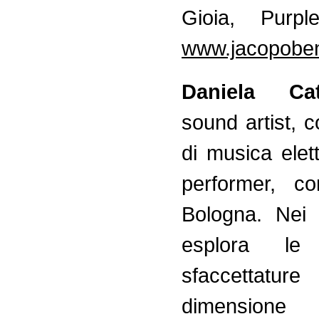
Gioia, Pu
www.jacopoben
Daniela Ca
sound artist, 
di musica elet
performer, c
Bologna. Nei 
esplora le m
sfaccettat
dimension