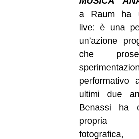
MUSICA AN
a Raum ha un
live: è una p
un’azione pro
che pros
sperimenta
performativo 
ultimi due a
Benassi ha e
propria 
fotografica