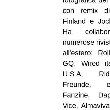
con remix d
Finland e Joc
Ha collabo
numerose riviste
all’estero: Ro
GQ, Wired ita
U.S.A, Ri
Freunde, 
Fanzine, Da
Vice, Almaviva