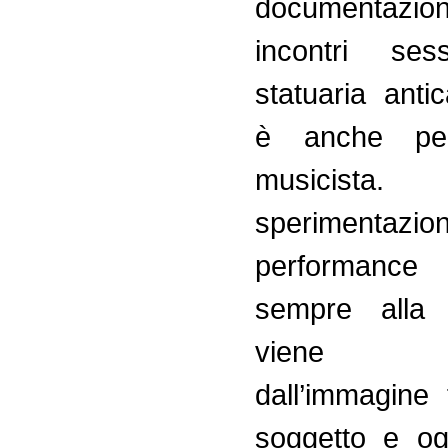
documenta
incontri sess
statuaria anti
è anche pe
musicis
sperimentazi
performanc
sempre alla
viene m
dall’immagine 
soggetto e og