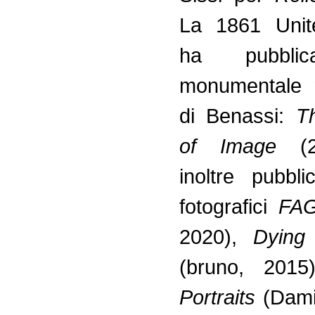
La 1861 Unit
ha pubbli
monumentale 
di Benassi:
T
of Image
(
inoltre pubbli
fotografici
FA
2020),
Dying
(bruno, 201
Portraits
(Dami